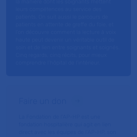
la manière dont les soignants mettent
leurs compétences au service des
patients. On suit aussi le parcours de
patients en attente de greffe du foie, et
l’on découvre comment la lecture à voix
haute peut devenir un véritable outil de
soin et de lien entre soignants et soignés.
Cinq regards, cinq récits, pour mieux
comprendre l’hôpital de l’intérieur.
Faire un don
La Fondation de l’AP-HP est une
fondation hospitalière qui agit en lien
direct avec les équipes de l’AP-HP, son