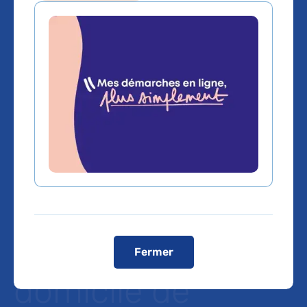
L'hôpital Henri-
Mondor AP-HP
expérimente un
outil d’e-santé
dédié au suivi
médical à
Fermer
domicile de