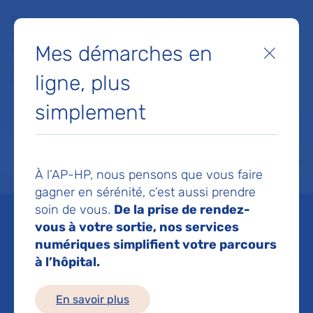
Faites un don à la Fondation de l'AP-HP pour soutenir la
recherche, l'innovation et la qualité de vie à l'hôpital pour les
Mes démarches en
patients et les soignants !
Fermer
ligne, plus
Je fais un don
simplement
MON AP-HP
FAIRE UN DON
NOS HÔPITAUX
Menu
Aff
À l’AP-HP, nous pensons que vous faire
Accueil
Espace médias
Liste des ressources de presse
L'hôpital Henri-Mondor AP-HP 
gagner en sérénité, c’est aussi prendre
soin de vous.
De la prise de rendez-
Mis à jour le 09/10/2017
vous à votre sortie, nos services
numériques simplifient votre parcours
Imprimer
à l’hôpital.
Partager :
En savoir plus