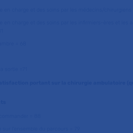
ise en charge et des soins par les médecins/chirurgiens
se en charge et des soins par les infirmiers-ères et les 
81
hambre = 68
a sortie =71
atisfaction portant sur la chirurgie ambulatoire (
nts
ecommander = 88
e sur l'ensemble du parcours = 79