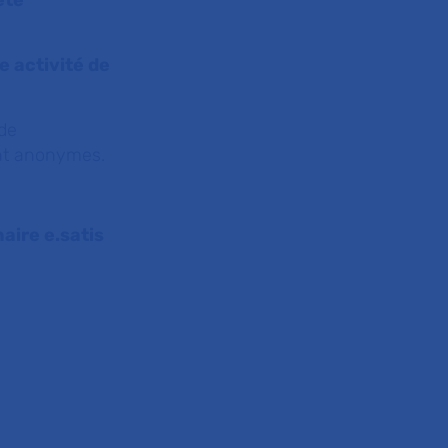
été
e activité de
 de
ont anonymes.
aire e.satis