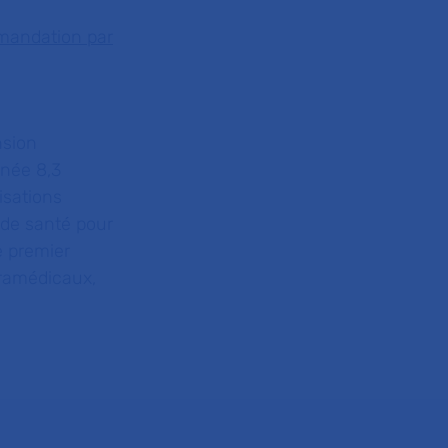
mmandation par
nsion
née 8,3
isations
 de santé pour
le premier
aramédicaux,