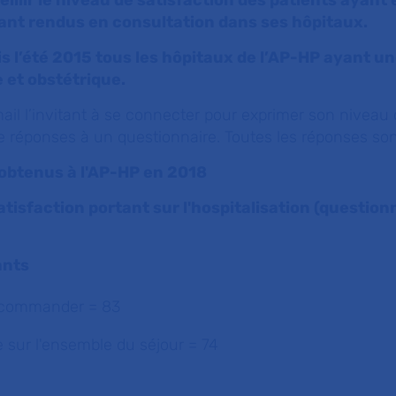
illir le niveau de satisfaction des patients ayant 
tant rendus en consultation dans ses hôpitaux.
s l’été 2015 tous les hôpitaux de l’AP-HP ayant un
 et obstétrique.
mail l’invitant à se connecter pour exprimer son niveau
 de réponses à un questionnaire. Toutes les réponses s
 obtenus à l'AP-HP en 2018
tisfaction portant sur l'hospitalisation (questionn
ants
ecommander = 83
e sur l'ensemble du séjour = 74