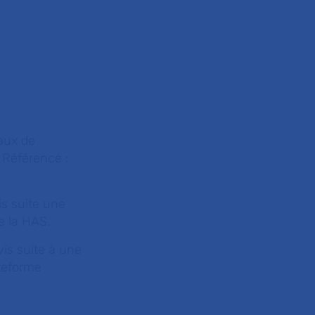
eaux de
 Référence :
is suite une
e la HAS.
vis suite à une
ateforme