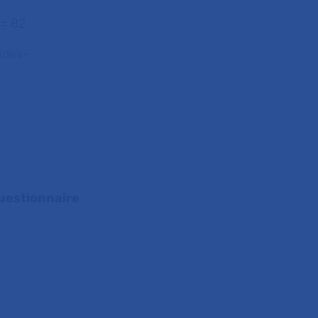
 = 82
aides-
questionnaire