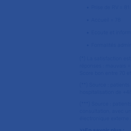
Prise de RV = 81
Accueil = 78
Ecoute et inform
Formalités admin
(*) La satisfaction e
réponses : mauvais = 
Score bon entre 70 et 
(**) Source : patient
hospitalisation de +4
(***) Source : patien
consultation, avec un
électronique externe 
>>En savoir plus :