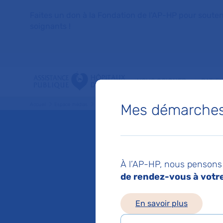
Faites un don à la Fondation de l'AP-HP pour soutenir 
soignants !
VOUS SOIGNER
PATIE
Mes démarches 
Accueil
Espace médias
Liste des ressources de presse
Mesure de la satisfact
Mis à jour le 13/02/2
Mesure 
À l’AP-HP, nous pensons 
de rendez-vous à votre 
patients
En savoir plus