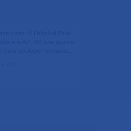
ce Inter : À l’hôpital Pitié-
L’Express :
pêtrière AP-HP, une œuvre
adolescents,
rt pour soulager les mala...
Théo Mouh
Pédopsychiat
ai 2025
06 mai 2025