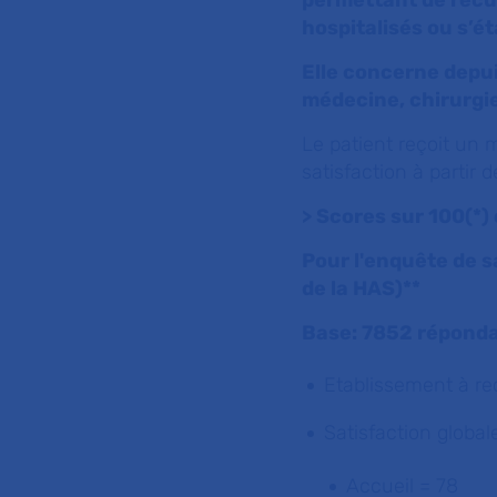
permettant de recue
hospitalisés ou s’é
Elle concerne depui
médecine, chirurgie
Le patient reçoit un 
satisfaction à partir
> Scores sur 100(*)
Pour l'enquête de sa
de la HAS)**
Base: 7852 répond
Etablissement à r
Satisfaction global
Accueil = 78