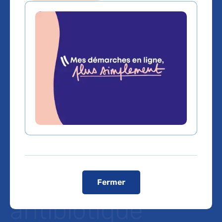
Nouvelles
données
d’efficacité d’un
vaccin contre le
méningocoque B
et d’un
Fermer
antibiotique