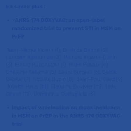
En savoir plus :
Ÿ
ANRS 174 DOXYVAC: an open-label
randomized trial to prevent STI in MSM on
PrEP
Jean-Michel Molina (1), Béatrice Bercot (2),
Lambert Assoumou (3), Michèle Algarte-Genin
(3), Emma Rubenstein (1), Gilles Pialoux (4),
Christine Katlama (5), Laure Surgers (6), Cécile
Bébéar (7), Nicolas Dupin (8), Jean-Paul Viard (9),
Juliette Pavis (10), Claudine Duvivier (11), Jade
Ghosn (12), Dominique Costagliola (3)
Impact of vaccination on mpox incidence
in MSM on PrEP in the ANRS 174 DOXYVAC
trial