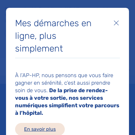
Faites un don à la Fondation de l'AP-HP pour soutenir la
recherche, l'innovation et la qualité de vie à l'hôpital pour les
Mes démarches en
patients et les soignants !
Fermer
ligne, plus
Je fais un don
simplement
MON AP-HP
FAIRE UN DON
NOS HÔPITAUX
Menu
Aff
À l’AP-HP, nous pensons que vous faire
Accueil
Espace médias
Liste des ressources de presse
Nouvelles données d’efficacit
gagner en sérénité, c’est aussi prendre
soin de vous.
De la prise de rendez-
Mis à jour le 23/02/2023
vous à votre sortie, nos services
numériques simplifient votre parcours
Imprimer
à l’hôpital.
Partager :
En savoir plus