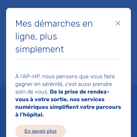
Faites un don à la Fondation de l'AP-HP pour soutenir la
recherche, l'innovation et la qualité de vie à l'hôpital pour les
Mes démarches en
patients et les soignants !
Fermer
ligne, plus
Je fais un don
simplement
MON AP-HP
FAIRE UN DON
NOS HÔPITAUX
Menu
Aff
À l’AP-HP, nous pensons que vous faire
Accueil
Espace médias
Liste des ressources de presse
Pathologie génétique neurodég
gagner en sérénité, c’est aussi prendre
soin de vous.
De la prise de rendez-
Mis à jour le 12/02/2019
vous à votre sortie, nos services
numériques simplifient votre parcours
Imprimer
à l’hôpital.
Partager :
En savoir plus