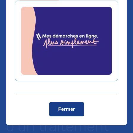
Pathologie
génétique
neurodégénérativ
e rare :
identification d’un
nouveau gène et
Fermer
d’un traitement