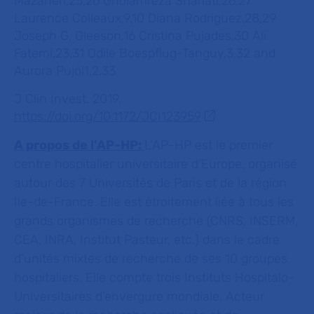
Mazaheri,25,26 Gholamreza Shariati,26,27
Laurence Colleaux,9,10 Diana Rodriguez,28,29
Joseph G. Gleeson,16 Cristina Pujades,30 Ali
Fatemi,23,31 Odile Boespflug-Tanguy,3,32 and
Aurora Pujol1,2,33
J Clin Invest. 2019.
https://doi.org/10.1172/JCI123959
A propos de l’AP-HP:
L’AP-HP est le premier
centre hospitalier universitaire d’Europe, organisé
autour des 7 Universités de Paris et de la région
Ile-de-France. Elle est étroitement liée à tous les
grands organismes de recherche (CNRS, INSERM,
CEA, INRA, Institut Pasteur, etc.) dans le cadre
d’unités mixtes de recherche de ses 10 groupes
hospitaliers. Elle compte trois Instituts Hospitalo-
Universitaires d’envergure mondiale. Acteur