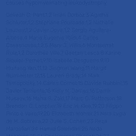
causes hypomyelinating leukodystrophy
Devesh C. Pant,1,2 Imen Dorboz,3 Agatha
Schluter,1,2 Stéphane Fourcade,1,2 Nathalie
Launay,1,2 Javier Joya,1,2 Sergio Aguilera-
Albesa,4 Maria Eugenia Yoldi,4 Carlos
Casasnovas,1,2,5 Mary J. Willis,6 Montserrat
Ruiz,1,2 Dorothée Ville,7 Gaetan Lesca,8 Karine
Siquier-Pernet,9,10 Isabelle Desguerre,9,10
Huifang Yan,11,12 Jingmin Wang,11 Margit
Burmeister,12,13 Lauren Brady,14 Mark
Tarnopolsky,14 Carles Cornet,15 Davide Rubbini,15
Javier Terriente,15 Kiely N. James,16 Damir
Musaev,16 Maha S. Zaki,17 Marc C. Patterson,18
Brendan C. Lanpher,19 Eric W. Klee,19,20 Filippo
Pinto e Vairo,19,20 Elizabeth Wohler,21 Nara Lygia
de M. Sobreira,22 Julie S. Cohen,23 Reza
Maroofian,24 Hamid Galehdari,25 Neda