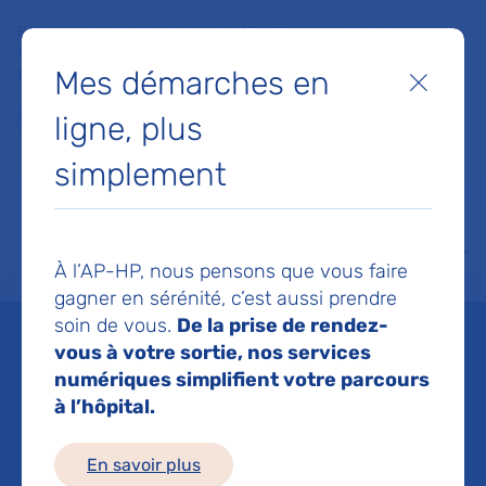
Faites un don à la Fondation de l'AP-HP pour soutenir la
recherche, l'innovation et la qualité de vie à l'hôpital pour les
Mes démarches en
patients et les soignants !
Fermer
ligne, plus
Je fais un don
simplement
MON AP-HP
FAIRE UN DON
NOS HÔPITAUX
Menu
Aff
À l’AP-HP, nous pensons que vous faire
Accueil
Espace médias
Liste des ressources de presse
Première cérémonie de remise 
gagner en sérénité, c’est aussi prendre
soin de vous.
De la prise de rendez-
Mis à jour le 16/11/2023
vous à votre sortie, nos services
numériques simplifient votre parcours
Imprimer
à l’hôpital.
Partager :
En savoir plus