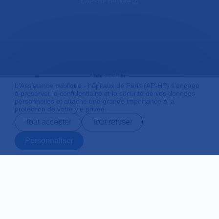
L'AP-HP recrute
Accessibilité
L'Assistance publique - hôpitaux de Paris (AP-HP) s'engage
à préserver la confidentialité et la sécurité de vos données
personnelles et attache une grande importance à la
protection de votre vie privée.
Mentions légales
Tout accepter
Tout refuser
Personnaliser
Plan du site
Prendre rendez-
Contact
Payer en ligne
Préparer son
vous en ligne
admission
Protection des données personnelles