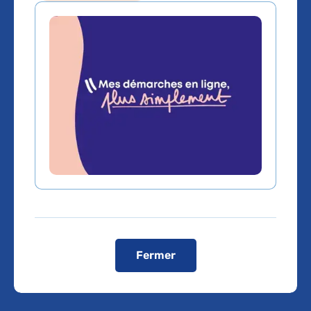
Première
cérémonie de
remise des prix
scientifiques de la
Fondation de
l’AP-HP
Fermer