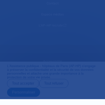
Contact
Espace médias
L'AP-HP recrute
Accessibilité
L'Assistance publique - hôpitaux de Paris (AP-HP) s'engage
à préserver la confidentialité et la sécurité de vos données
personnelles et attache une grande importance à la
protection de votre vie privée.
Mentions légales
Tout accepter
Tout refuser
Personnaliser
Plan du site
Prendre rendez-
Contact
Payer en ligne
Préparer son
vous en ligne
admission