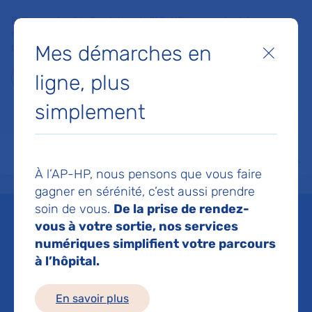
Faites un don à la Fondation de l'AP-HP pour soutenir la
recherche, l'innovation et la qualité de vie à l'hôpital pour les
Mes démarches en
patients et les soignants !
Fermer
ligne, plus
Je fais un don
simplement
MON AP-HP
FAIRE UN DON
NOS HÔPITAUX
Menu
Aff
À l’AP-HP, nous pensons que vous faire
Accueil
Espace médias
Liste des ressources de presse
Première mondiale à l’hôpital 
gagner en sérénité, c’est aussi prendre
soin de vous.
De la prise de rendez-
Mis à jour le 20/01/2023
vous à votre sortie, nos services
numériques simplifient votre parcours
Imprimer
à l’hôpital.
Partager :
En savoir plus