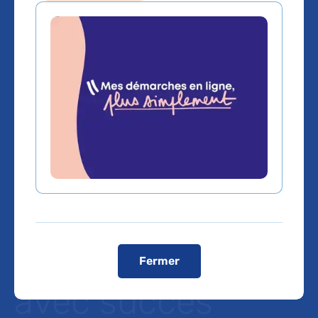
Première
mondiale à
l’hôpital Pitié-
Salpêtrière AP-HP
: réhabilitation
simultanée et
Fermer
avec succès