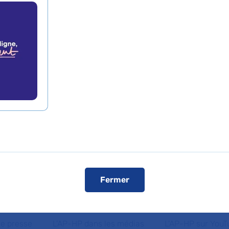
ultidisciplinaire et
lisée et l’acquisiti
bot chirurgical renfo
s et les traitements 
al Beaujon AP-HP
Fermer
de presse
L'AP-HP dans les médias
L'AP-HP sur YouT