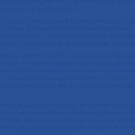
vité physique adaptée (APA), de diététiciennes, de nutri
bacologues, de psychologues, etc.
ion ou encore des groupes de paroles sont facilités et 
s réponses aux questions qu’ils se posent au quotidien 
 j’ai des carences ? Comment supplémenter mes caren
 fatigue ? Comment je vis au quotidien avec la maladi
nces du service en nutrition, nous avons souhaité appo
lle dans des maladies inflammatoires du tube digestif, t
rectocolite hémorragique, pour lesquelles la question de
st une question centrale pour les patients. »
explique l
e de gastroentérologie, MICI et assistance nutritive de l
firmière de coordination parcours de soins de l’hôpital de
 infirmière de coordination des patients atteints de MIC
 permet aux patients de récupérer plus vite et d’abord
ment, avec une meilleure condition physique, ce qui am