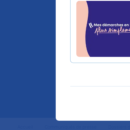
charge m
personna
d’un ro
les soin
l’hôpit
Accueil
Communiqués de presse
Dossiers 