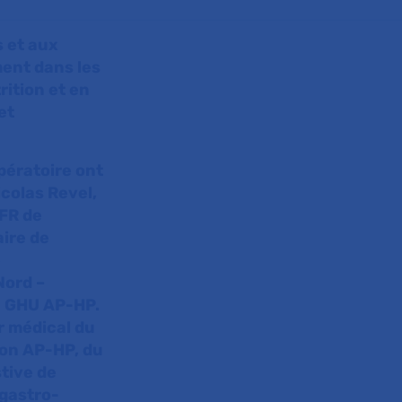
s et aux
ment dans les
ition et en
et
opératoire ont
colas Revel,
UFR de
aire de
e
Nord –
du GHU AP-HP.
r médical du
jon AP-HP, du
stive de
 gastro-