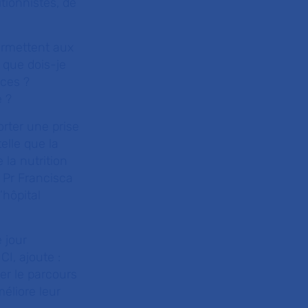
tionnistes, de
permettent aux
:
que dois-je
ces ?
e ?
rter une prise
elle que la
 la nutrition
e Pr Francisca
’hôpital
 jour
I, ajoute :
er le parcours
éliore leur