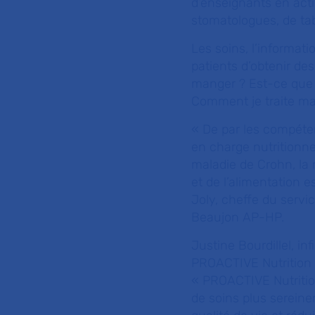
d’enseignants en acti
stomatologues, de ta
Les soins, l’informat
patients d’obtenir de
manger ? Est-ce que
Comment je traite ma
« De par les compéte
en charge nutritionne
maladie de Crohn, la 
et de l’alimentation e
Joly, cheffe du servic
Beaujon AP-HP.
Justine Bourdillel, in
PROACTIVE Nutrition et
«
PROACTIVE Nutrition
de soins plus sereine