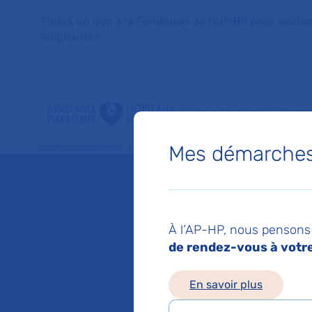
Faites un don à la Fondation de l'AP-HP pour soutenir 
soignants !
VOUS SOIGNER
PATIE
Mes démarches 
Accueil
Espace médias
Liste des ressources de presse
PROACTIVE Nutrition, u
Mis à jour le 01/02/2
PROACTI
À l’AP-HP, nous pensons 
de rendez-vous à votre 
nouvell
En savoir plus