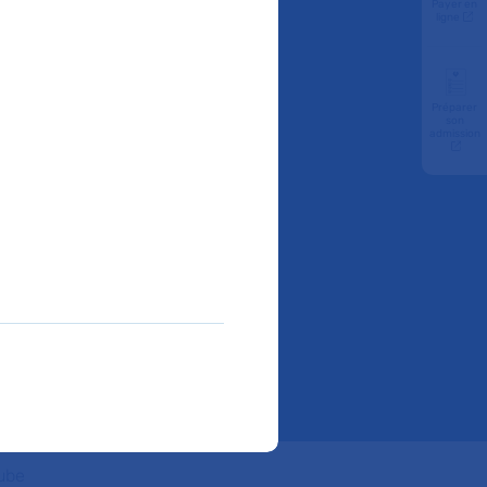
Payer en
ligne
on
Préparer
son
admission
rcent
à
ube