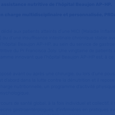
t assistance nutritive de l’hôpital Beaujon AP-HP.
en charge multidisciplinaire et personnalisée, PR
dédié aux patients atteints d’une MICI (Maladie Inflam
) ou d’une insuffisance intestinale chronique stable av
 l’hôpital Beaujon AP-HP, au sein du service de gastroe
tritive du Pr Francisca Joly. Une vingtaine de patients 
ramme innovant que l’hôpital Beaujon AP-HP est, à ce j
posé avant ou après une chirurgie, ou lors d’une pous
out d’abord dans la lutte contre la dénutrition et il repose
n charge nutritionnelle, un programme d’activité physiqu
psychologique.
s de santé global, à la fois individuel et collectif, il 
ecins gastroentérologues, d’infirmières en pratiques a