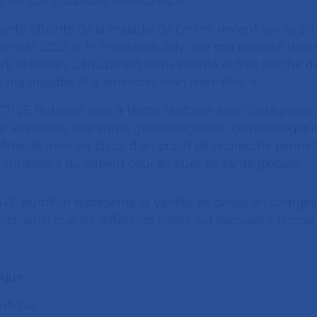
it les complications médicales.
».
ente atteinte de la maladie de Crohn, revient sur sa pri
nvier 2023 le Pr Francisca Joly, elle m’a proposé d’inté
utrition. L’équipe est bienveillante et très proche de
re ma maladie et à améliorer mon bien-être.
».
VE Nutrition sera à terme renforcé avec l’intégration
ar exemples, des suivis gynécologiques, dermatologiqu
ême, la mise en place d’un projet de recherche permett
ronnement du patient pour évaluer sa santé globale.
VE Nutrition représente la variété de prises en charges
, ainsi que les différents piliers sur lesquels il repose 
sique
eutique