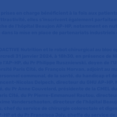
prises en charge bénéficient à la fois aux patient
attractivité, elles s’inscrivent également parfaite
che de l’hôpital Beaujon AP-HP, notamment en nutr
 dans la mise en place de partenariats industriels 
OACTIVE Nutrition et le robot chirurgical au bloc 
rcredi 31 janvier 2024, à 18h30, en présence de Ni
e l’AP-HP, du Pr Philippe Ruszniewski, doyen de l’
rsité Paris Cité, de François Morvan, adjoint au m
ersonnel communal, de la santé, du handicap et d
 Vincent-Nicolas Delpech, directeur du GHU AP-HP. 
té, du Pr Anne Couvelard, présidente de la CMEL 
aris Cité, du Pr Pierre-Emmanuel Rautou, directeu
ime Vanderschooten, directeur de l’hôpital Beau
s, chef du service de chirurgie colorectale et dige
P-HP et du Pr Francisca Joly, cheffe du service de