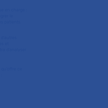
se en charge :
grer le
s patients.
 d’autres
es et
ra d’analyser
 qu’offre ce
: