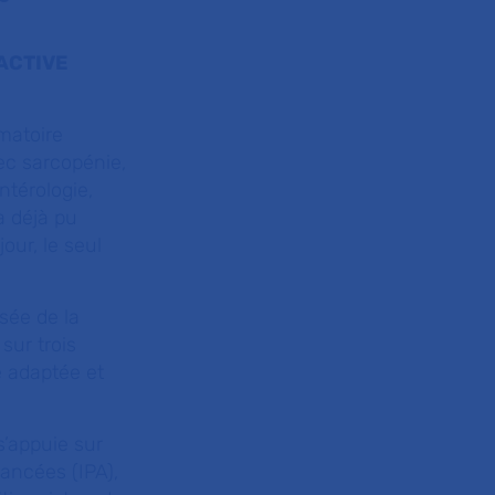
OACTIVE
matoire
ec sarcopénie,
ntérologie,
a déjà pu
our, le seul
sée de la
 sur trois
e adaptée et
s’appuie sur
vancées (IPA),