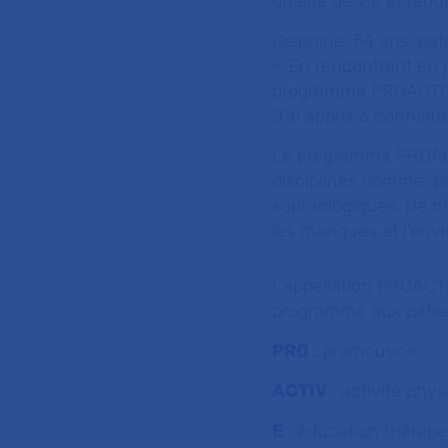
qualité de vie et rédu
Delphine, 54 ans, pati
«
En rencontrant en ja
programme PROACTIVE N
J’ai appris à connaît
Le programme PROACTI
disciplines comme, p
sophrologiques. De m
les manques et l’envi
L’appellation PROACTI
programme aux patients
PRO
: promouvoir
ACTIV
: activité phy
E
: éducation thérap