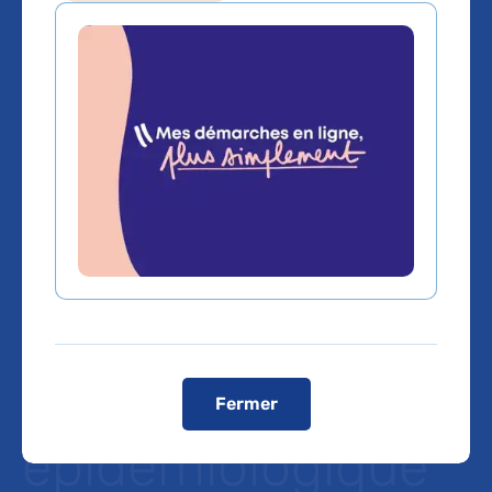
Progestatifs et
risque de
méningiomes
intracrâniens : le
BMJ publie une
étude
Fermer
épidémiologique