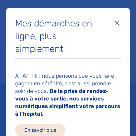
Faites un don à la Fondation de l'AP-HP pour soutenir la
recherche, l'innovation et la qualité de vie à l'hôpital pour les
Mes démarches en
patients et les soignants !
Fermer
ligne, plus
Je fais un don
simplement
MON AP-HP
FAIRE UN DON
NOS HÔPITAUX
Menu
Aff
À l’AP-HP, nous pensons que vous faire
Accueil
Espace médias
Liste des ressources de presse
Progestatifs et risque de mén
gagner en sérénité, c’est aussi prendre
soin de vous.
De la prise de rendez-
Mis à jour le 28/03/2024
vous à votre sortie, nos services
numériques simplifient votre parcours
Imprimer
à l’hôpital.
Partager :
En savoir plus