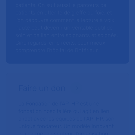
patients. On suit aussi le parcours de
patients en attente de greffe du foie, et
l’on découvre comment la lecture à voix
haute peut devenir un véritable outil de
soin et de lien entre soignants et soignés.
Cinq regards, cinq récits, pour mieux
comprendre l’hôpital de l’intérieur.
Faire un don
La Fondation de l’AP-HP est une
fondation hospitalière qui agit en lien
direct avec les équipes de l’AP-HP, son
unique fondateur. Un modèle innovant
qui permet de soutenir l’organisation