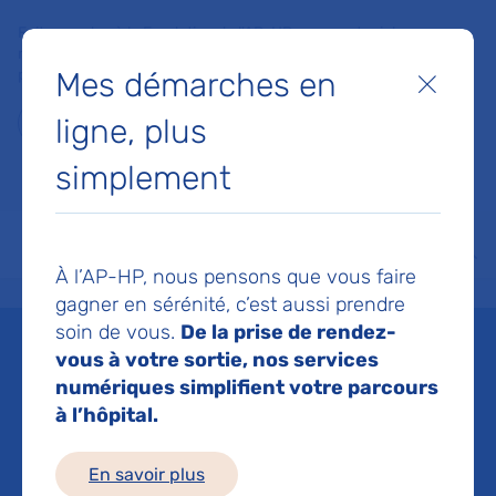
Faites un don à la Fondation de l'AP-HP pour soutenir la
recherche, l'innovation et la qualité de vie à l'hôpital pour les
Mes démarches en
patients et les soignants !
Fermer
ligne, plus
Je fais un don
simplement
MON AP-HP
FAIRE UN DON
NOS HÔPITAUX
Menu
Aff
À l’AP-HP, nous pensons que vous faire
Accueil
Espace médias
Liste des ressources de presse
Projet AIDY : l’intelligence art
gagner en sérénité, c’est aussi prendre
soin de vous.
De la prise de rendez-
Mis à jour le 16/02/2024
vous à votre sortie, nos services
numériques simplifient votre parcours
Imprimer
à l’hôpital.
Partager :
En savoir plus