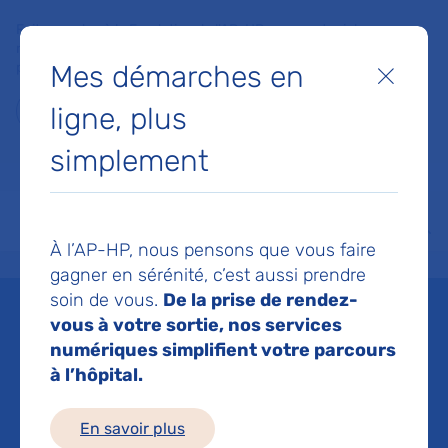
Faites un don à la Fondation de l'AP-HP pour soutenir la
recherche, l'innovation et la qualité de vie à l'hôpital pour les
Mes démarches en
patients et les soignants !
Fermer
ligne, plus
Je fais un don
simplement
MON AP-HP
FAIRE UN DON
NOS HÔPITAUX
Menu
Aff
À l’AP-HP, nous pensons que vous faire
Accueil
Espace médias
Liste des ressources de presse
R&D et innovation numérique :
gagner en sérénité, c’est aussi prendre
soin de vous.
De la prise de rendez-
Mis à jour le 29/03/2024
vous à votre sortie, nos services
numériques simplifient votre parcours
Imprimer
à l’hôpital.
Partager :
En savoir plus