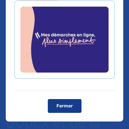
R&D et
innovation
numérique :
inauguration du
tiers-lieu
d’expérimentation
Fermer
BOpEx et de la