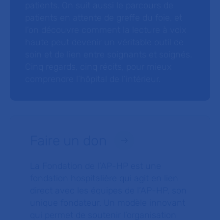
patients. On suit aussi le parcours de
patients en attente de greffe du foie, et
l’on découvre comment la lecture à voix
haute peut devenir un véritable outil de
soin et de lien entre soignants et soignés.
Cinq regards, cinq récits, pour mieux
comprendre l’hôpital de l’intérieur.
Faire un don
La Fondation de l’AP-HP est une
fondation hospitalière qui agit en lien
direct avec les équipes de l’AP-HP, son
unique fondateur. Un modèle innovant
qui permet de soutenir l’organisation