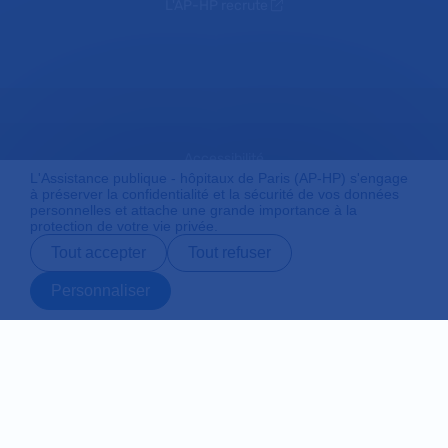
L'AP-HP recrute
Accessibilité
L'Assistance publique - hôpitaux de Paris (AP-HP) s'engage
à préserver la confidentialité et la sécurité de vos données
personnelles et attache une grande importance à la
protection de votre vie privée.
Mentions légales
Tout accepter
Tout refuser
Personnaliser
Plan du site
Prendre rendez-
Contact
Payer en ligne
Préparer son
vous en ligne
admission
Protection des données personnelles