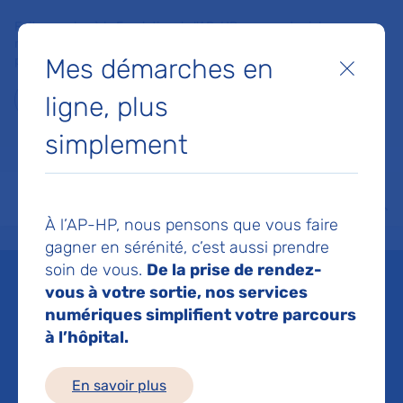
Faites un don à la Fondation de l'AP-HP pour soutenir la
recherche, l'innovation et la qualité de vie à l'hôpital pour les
Mes démarches en
patients et les soignants !
Fermer
ligne, plus
Je fais un don
simplement
MON AP-HP
FAIRE UN DON
NOS HÔPITAUX
Menu
Aff
À l’AP-HP, nous pensons que vous faire
Accueil
Espace médias
Liste des ressources de presse
Rémission de l’infection par l
gagner en sérénité, c’est aussi prendre
soin de vous.
De la prise de rendez-
Mis à jour le 27/07/2023
vous à votre sortie, nos services
numériques simplifient votre parcours
Imprimer
à l’hôpital.
Partager :
En savoir plus