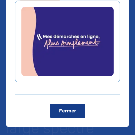
Rémission de
l’infection par le
VIH-1 :
découverte
d’anticorps
neutralisants à
Fermer
large spectre