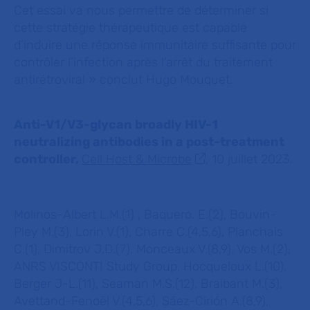
Cet essai va nous permettre de déterminer si
cette stratégie thérapeutique est capable
d’induire une réponse immunitaire suffisante pour
contrôler l’infection après l’arrêt du traitement
antirétroviral
» conclut Hugo Mouquet.
Anti-V1/V3-glycan broadly HIV-1
neutralizing antibodies in a post-treatment
controller,
Cell Host & Microbe
,
10 juillet 2023.
Molinos-Albert L.M.(1) , Baquero. E.(2), Bouvin-
Pley M.(3), Lorin V.(1), Charre C.(4,5,6), Planchais
C.(1), Dimitrov J.D.(7), Monceaux V.(8,9), Vos M.(2),
ANRS VISCONTI Study Group, Hocqueloux L.(10),
Berger J-L.(11), Seaman M.S.(12), Braibant M.(3),
Avettand-Fenoël V.(4,5,6), Sáez-Cirión A.(8,9),