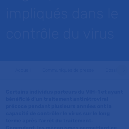
impliqués dans le
contrôle du virus
Accueil
Communiqués de presse
Dossiers d
Certains individus porteurs du VIH-1 et ayant
bénéficié d’un traitement antirétroviral
précoce pendant plusieurs années ont la
capacité de contrôler le virus sur le long
terme après l’arrêt du traitement.
Cependant, les mécanismes permettant ce