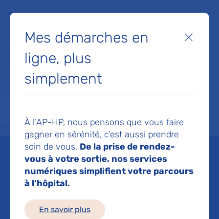
Faites un don à la Fondation de l'AP-HP pour soutenir la
recherche, l'innovation et la qualité de vie à l'hôpital pour les
Mes démarches en
patients et les soignants !
Fermer
ligne, plus
Je fais un don
simplement
MON AP-HP
FAIRE UN DON
NOS HÔPITAUX
Menu
Aff
À l’AP-HP, nous pensons que vous faire
Accueil
Espace médias
Liste des ressources de presse
Risque accru de déclaration d
gagner en sérénité, c’est aussi prendre
soin de vous.
De la prise de rendez-
Mis à jour le 15/09/2023
vous à votre sortie, nos services
numériques simplifient votre parcours
Imprimer
à l’hôpital.
Partager :
En savoir plus