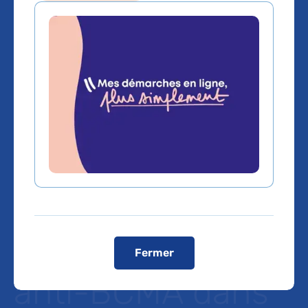
Risque accru de
déclaration
d'infection avec
les anticorps
monoclonaux
bispécifiques
Fermer
anti-BCMA dans