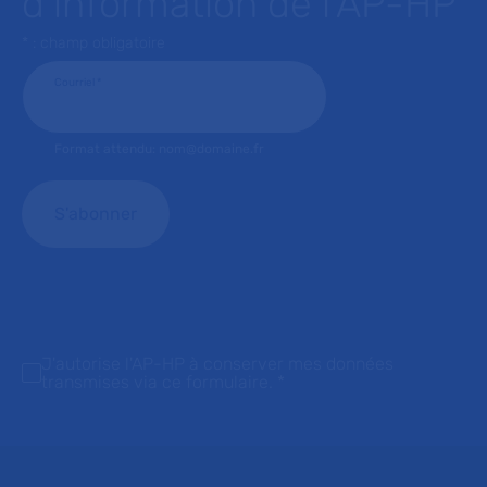
d’information de l’AP-HP
* : champ obligatoire
Courriel
*
Format attendu: nom@domaine.fr
J'autorise l'AP-HP à conserver mes données
transmises via ce formulaire.
*