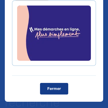
Sept projets
impliquant les
équipes de l’AP-
HP retenus à la
vague six de
l’appel à projets «
Fermer
recherche