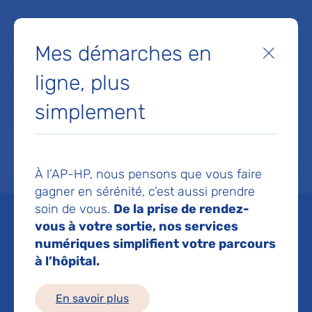
Faites un don à la Fondation de l'AP-HP pour soutenir la
recherche, l'innovation et la qualité de vie à l'hôpital pour les
Mes démarches en
patients et les soignants !
Fermer
ligne, plus
Je fais un don
simplement
MON AP-HP
FAIRE UN DON
NOS HÔPITAUX
Menu
Aff
À l’AP-HP, nous pensons que vous faire
Accueil
Espace médias
Liste des ressources de presse
Sept projets impliquant les éq
gagner en sérénité, c’est aussi prendre
soin de vous.
De la prise de rendez-
Mis à jour le 24/11/2023
vous à votre sortie, nos services
numériques simplifient votre parcours
Imprimer
à l’hôpital.
Partager :
En savoir plus