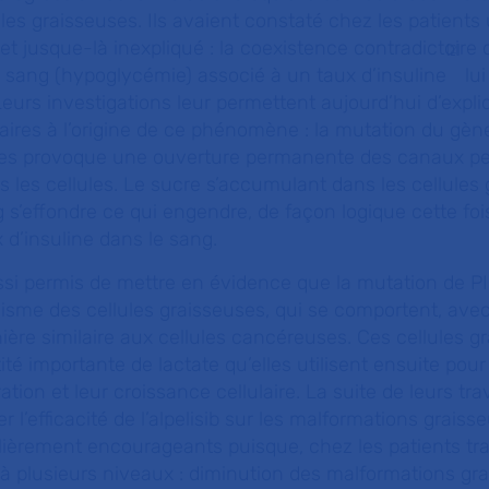
les graisseuses. Ils avaient constaté chez les patients
jusque-là inexpliqué : la coexistence contradictoire d
[2]
 sang (hypoglycémie) associé à un taux d’insuline
lui
eurs investigations leur permettent aujourd’hui d’expli
res à l’origine de ce phénomène : la mutation du gè
uses provoque une ouverture permanente des canaux pe
 les cellules. Le sucre s’accumulant dans les cellules 
 s’effondre ce qui engendre, de façon logique cette foi
d’insuline dans le sang.
ssi permis de mettre en évidence que la mutation de P
isme des cellules graisseuses, qui se comportent, avec
ère similaire aux cellules cancéreuses. Ces cellules g
té importante de lactate qu’elles utilisent ensuite pour
ération et leur croissance cellulaire. La suite de leurs t
r l’efficacité de l’alpelisib sur les malformations graiss
lièrement encourageants puisque, chez les patients trait
 à plusieurs niveaux : diminution des malformations gr