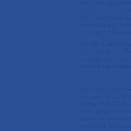
diminution des pertu
graisseuses qui se tr
diminution de leur pro
dans le sang qui perm
quel moment le pati
L’équipe du professe
des autres tissus aff
viennent, pouvoir éva
traitement par l’alpelis
L’ensemble de ces tra
Emmanuel BOUSSARD (
number 101000948), 
d’Avenir (ANR-18-RH
Recherche Collabora
Kennebunk, USA), As