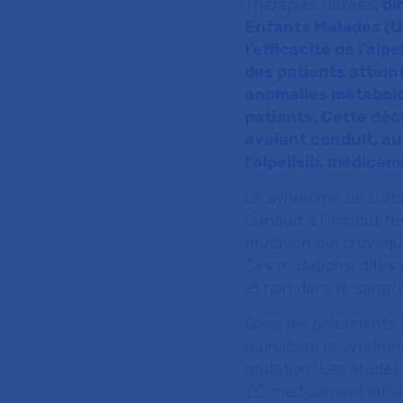
Thérapies Ciblées
, d
Enfants Malades (Un
l’efficacité de l'al
des patients attein
anomalies métabolom
patients. Cette déc
avaient conduit, au
l’alpelisib, médic
Le syndrome de surcr
Canaud à l’Institut N
mutation qui provoque
Ces mutations, dites
et non dans le sang, 
Dans les précédents t
reproduire le syndrom
mutation. Les études 
, médicament initi