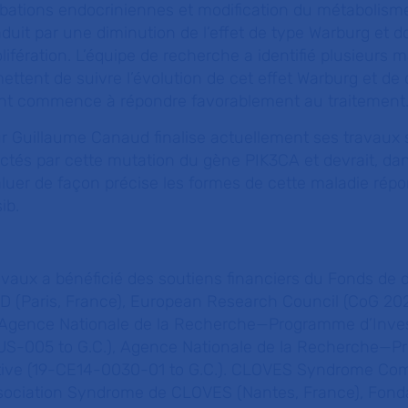
rbations endocriniennes et modification du métabolisme
aduit par une diminution de l’effet de type Warburg et 
lifération. L’équipe de recherche a identifié plusieurs 
ettent de suivre l’évolution de cet effet Warburg et de
ent commence à répondre favorablement au traitement
ur Guillaume Canaud finalise actuellement ses travaux 
ectés par cette mutation du gène PIK3CA et devrait, dan
luer de façon précise les formes de cette maladie rép
ib.
vaux a bénéficié des soutiens financiers du Fonds de 
Paris, France), European Research Council (CoG 202
Agence Nationale de la Recherche—Programme d’Inve
US-005 to G.C.), Agence Nationale de la Recherche—
tive (19-CE14-0030-01 to G.C.). CLOVES Syndrome Co
sociation Syndrome de CLOVES (Nantes, France), Fond