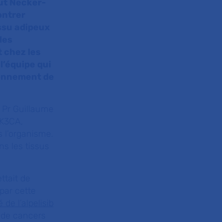
tut Necker-
ontrer
issu adipeux
les
t chez les
l’équipe qui
ionnement de
 Pr Guillaume
IK3CA,
s l’organisme.
s les tissus
ttait de
par cette
é de l’alpelisib
s de cancers