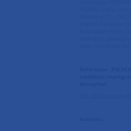
d’entreprise IRCEM (R
TOURRE (Paris, Fran
Simone et Cino DEL D
France), Fondation S
Association Robert D
Infiltrating Lipomat
Paris, l’Université Par
Référence
:
PIK3CA 
metabolic reprogra
disruption
DOI: 10.1126/sciadv.a
Auteurs :