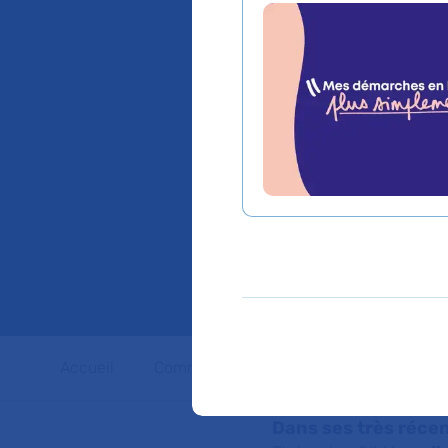
les cell
l’origin
métabol
perturb
Accueil
Communiqués de presse
Dossiers 
Dans ses très récen