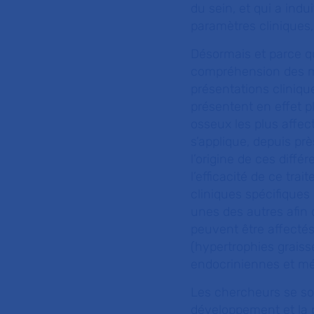
du sein, et qui a ind
paramètres cliniques,
Désormais et parce qu
compréhension des mé
présentations cliniqu
présentent en effet p
osseux les plus affec
s’applique, depuis pr
l’origine de ces diff
l’efficacité de ce tra
cliniques spécifique
unes des autres afin 
peuvent être affectés
(hypertrophies grais
endocriniennes et mé
Les chercheurs se so
développement et la p