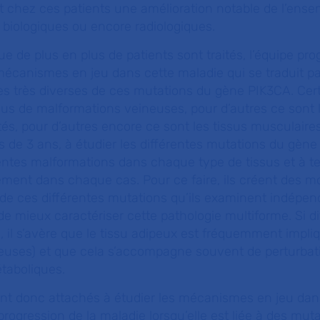
uit chez ces patients une amélioration notable de l’ens
 biologiques ou encore radiologiques.
e de plus en plus de patients sont traités, l’équipe pro
canismes en jeu dans cette maladie qui se traduit pa
es très diverses de ces mutations du gène PIK3CA. Cert
lus de malformations veineuses, pour d’autres ce sont l
tés, pour d’autres encore ce sont les tissus musculaire
ès de 3 ans, à étudier les différentes mutations du gèn
érentes malformations dans chaque type de tissus et à te
itement dans chaque cas. Pour ce faire, ils créent des m
s de ces différentes mutations qu’ils examinent indép
de mieux caractériser cette pathologie multiforme. Si di
, il s’avère que le tissu adipeux est fréquemment impli
seuses) et que cela s’accompagne souvent de perturbat
taboliques.
nt donc attachés à étudier les mécanismes en jeu dan
rogression de la maladie lorsqu’elle est liée à des mut