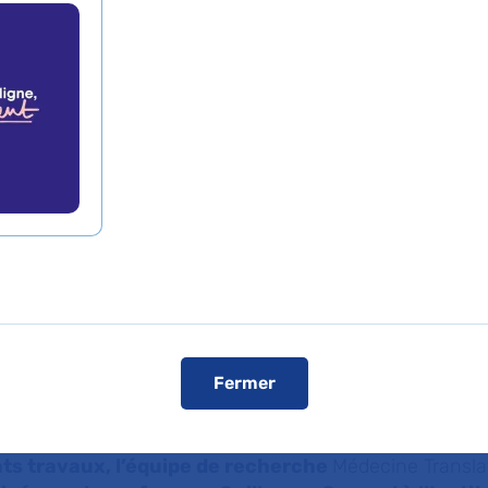
ules graisseuses à
e de modifications de
isme et de graves
ations endocrinienn
Fermer
de presse
L'AP-HP dans les médias
L'AP-HP sur YouT
ts travaux, l’équipe de recherche
Médecine Translat