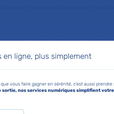
la recherche, l'innovation et la qualité de vie à l'hôpital pou
NTS ET PROCHES
PROFESSIONNELS DE SANTÉ
RECHERCHE ET
en ligne, plus simplement
ance : les mutations du gène PIK3CA dans les cellules graisseuses à l’origine de modifications 
022
Imprimer
Pa
e de surcroissance 
que vous faire gagner en sérénité, c’est aussi prendre
sortie, nos services numériques simplifient votre 
ons du gène PIK3CA