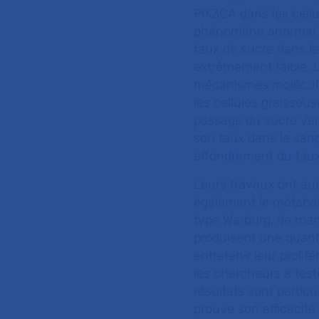
PIK3CA dans les cellu
phénomène anormal et 
taux de sucre dans le
extrêmement faible. L
mécanismes moléculai
les cellules graisse
passage du sucre vers
son taux dans le sang
effondrement du taux 
Leurs travaux ont au
également le métabol
type Warburg, de mani
produisent une quanti
entretenir leur prolif
les chercheurs à teste
résultats sont particu
prouve son efficacité