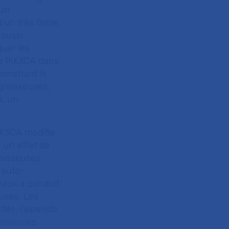
 un
’un très faible
 aussi
quer les
ne PIK3CA dans
rmettant le
graisseuses,
s, un
IK3CA modifie
 un effet de
raisseuses
 auto-
ravaux a conduit
euses. Les
és, l’alpelisib
aisseuses,