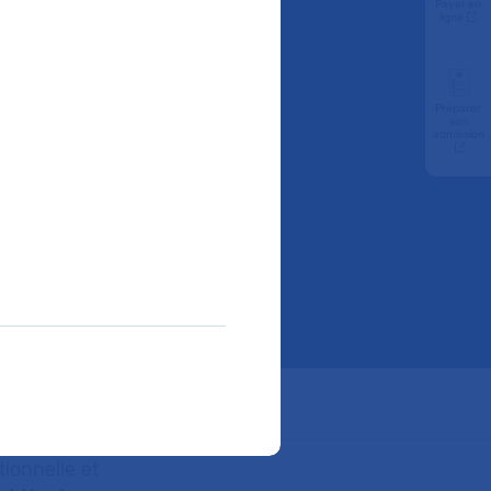
Payer en
ligne
 leur
Préparer
son
admission
es.
ube
ionnelle et