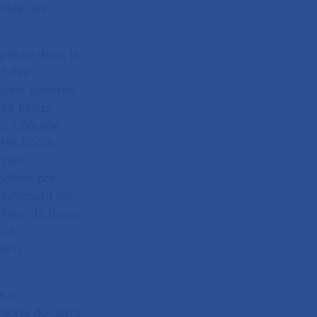
emble des
gresse dans la
r des
ains patients
es tissus
s… L’équipe
e PIK3CA à
ster
odèles pré-
endamment les
fférents tissus
qué
ions
s le
ations du gène