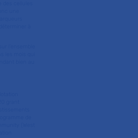
 des cellules
donc une
marqueurs
 déterminer à
.
sur l’ensemble
s les mois qui
ondant bien au
dotation
0 grant
stissements
Programme de
mmunity (West
ation