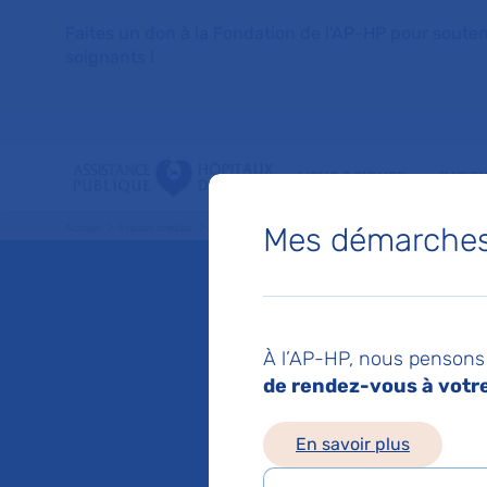
Faites un don à la Fondation de l'AP-HP pour soutenir 
soignants !
VOUS SOIGNER
PATIE
Mes démarches 
Accueil
Espace médias
Liste des ressources de presse
Syndrome de surcroiss
Mis à jour le 12/12/2
Syndrom
À l’AP-HP, nous pensons 
de rendez-vous à votre 
mutati
En savoir plus