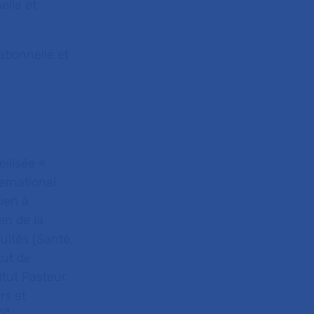
elle et
ationnelle et
ellisée «
ternational
tien à
en de la
ultés (Santé,
tut de
tut Pasteur.
rs et