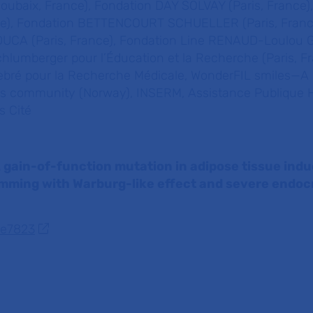
oubaix, France), Fondation DAY SOLVAY (Paris, France)
ce), Fondation BETTENCOURT SCHUELLER (Paris, Franc
UCA (Paris, France), Fondation Line RENAUD-Loulou G
chlumberger pour l’
É
ducation et la Recherche (Paris, Fr
ebré pour la Recherche Médicale, WonderFIL smiles—A 
osis community (Norway), INSERM, Assistance Publique 
is Cité
gain-of-function mutation in adipose tissue ind
mming with Warburg-like effect and severe endoc
de7823