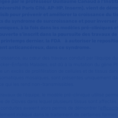
irigée par le professeur Guillaume Canaud à l’Insti
iversité Paris Cité, AP-HP, Inserm), vient de dém
pelisib pour prévenir et améliorer la croissance du t
ts du syndrome de surcroissance et pour inverser 
iques, à la fois dans les modèles pré-cliniques e
ouverte s’inscrit dans la poursuite des travaux de 
[1]
 printemps dernier, la FDA
à autoriser le reposit
ament anticancéreux, dans ce syndrome.
oissance, au cœur des travaux conduit par l’équipe du
ecker-Enfants Malades, est dû à la mutation du gène P
 un excès de prolifération de cellules et de tissus dan
 somatiques mosaïques, sont présentes uniquement dan
ce qui les rend non-transmissibles.
ravaux de l’équipe, le modèle pré-clinique utilisé perme
e de Cloves dans lequel plusieurs tissus sont affectés 
conduites avaient alors permis de démontrer l’
efficacit
alement indiqué dans le traitement de certaines forme