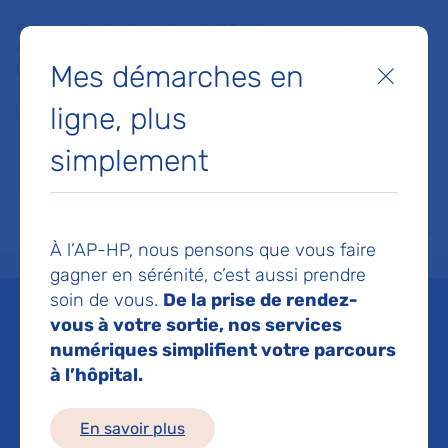
Faites un don à la Fondation de l'AP-HP pour soutenir la
recherche, l'innovation et la qualité de vie à l'hôpital pour les
Mes démarches en
patients et les soignants !
Fermer
ligne, plus
Je fais un don
simplement
MON AP-HP
FAIRE UN DON
NOS HÔPITAUX
Menu
Aff
À l’AP-HP, nous pensons que vous faire
Accueil
Espace médias
Liste des ressources de presse
TF1 : SAMU de Paris : l'ambula
gagner en sérénité, c’est aussi prendre
soin de vous.
De la prise de rendez-
Mis à jour le 30/04/2024
vous à votre sortie, nos services
numériques simplifient votre parcours
Imprimer
à l’hôpital.
Partager :
En savoir plus