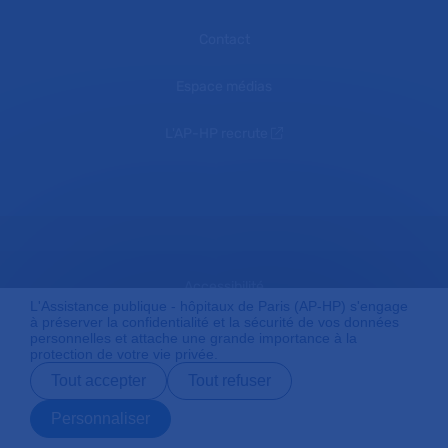
Contact
Espace médias
L'AP-HP recrute
Accessibilité
L'Assistance publique - hôpitaux de Paris (AP-HP) s'engage
à préserver la confidentialité et la sécurité de vos données
personnelles et attache une grande importance à la
protection de votre vie privée.
Mentions légales
Tout accepter
Tout refuser
Personnaliser
Plan du site
Prendre rendez-
Contact
Payer en ligne
Préparer son
vous en ligne
admission