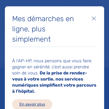
Faites un don à la Fondation de l'AP-HP pour soutenir la
recherche, l'innovation et la qualité de vie à l'hôpital pour les
Mes démarches en
patients et les soignants !
Fermer
ligne, plus
Je fais un don
simplement
MON AP-HP
FAIRE UN DON
NOS HÔPITAUX
Menu
Aff
À l’AP-HP, nous pensons que vous faire
Accueil
Espace médias
Liste des ressources de presse
@TF1 - Une audition solidaire 
gagner en sérénité, c’est aussi prendre
soin de vous.
De la prise de rendez-
Mis à jour le 29/01/2016
vous à votre sortie, nos services
numériques simplifient votre parcours
Imprimer
à l’hôpital.
Partager :
En savoir plus