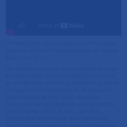
>> Présentation de ces travaux par le Pr Céleste
Lebbé, du centre d’oncodermatologie de l’hôpital
Saint-Louis AP-HP
Des progrès importants ont été réalisés avec les
thérapies ciblées et l’immunothérapie au cours
de ces dernières années. Le traitement actuel de
certaines formes métastatiques de mélanome,
avec mutation de BRAF V600, repose sur
l’association de deux thérapies ciblées inhibant
respectivement BRAF et MEK, comme le
dabrafénib et le tramétinib. Dans des formes
d’évolution peu rapide, une immunothérapie par