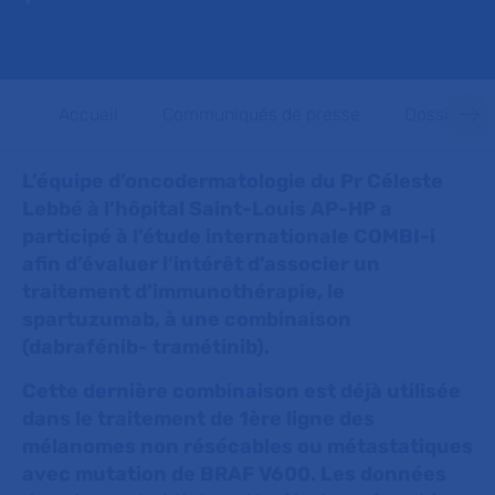
Accueil
Communiqués de presse
Dossiers d
L’équipe d’oncodermatologie du Pr Céleste
Lebbé à l’hôpital Saint-Louis AP-HP a
participé à l’étude internationale COMBI-i
afin d’évaluer l’intérêt d’associer un
traitement d’immunothérapie, le
spartuzumab, à une combinaison
(dabrafénib- tramétinib).
Cette dernière combinaison est déjà utilisée
dans le traitement de 1ère ligne des
mélanomes non résécables ou métastatiques
avec mutation de BRAF V600. Les données