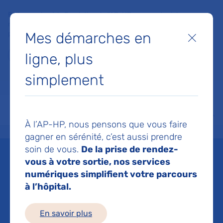
Faites un don à la Fondation de l'AP-HP pour soutenir la
recherche, l'innovation et la qualité de vie à l'hôpital pour les
Mes démarches en
patients et les soignants !
Fermer
ligne, plus
Je fais un don
simplement
MON AP-HP
FAIRE UN DON
NOS HÔPITAUX
Menu
Aff
À l’AP-HP, nous pensons que vous faire
Accueil
Espace médias
Liste des ressources de presse
Traitement de 1ère ligne du m
gagner en sérénité, c’est aussi prendre
soin de vous.
De la prise de rendez-
Mis à jour le 03/06/2019
vous à votre sortie, nos services
numériques simplifient votre parcours
Imprimer
à l’hôpital.
Partager :
En savoir plus