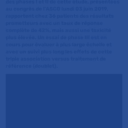
des phases I et II de cette étude, présentées
au congrès de l’ASCO lundi 03 juin 2019,
rapportent chez 36 patients des résultats
prometteurs avec un taux de réponse
complète de 42%, mais aussi une toxicité
plus élevée. Un essai de phase III est en
cours pour évaluer à plus large échelle et
avec un suivi plus long les effets de cette
triple association versus traitement de
référence (doublet).