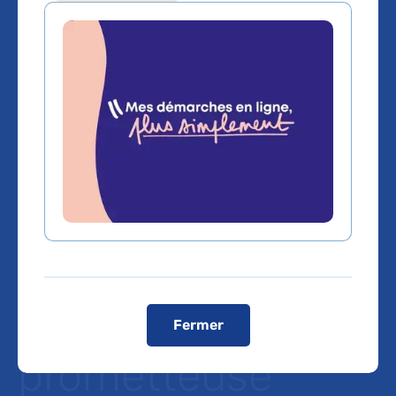
Traitement de
1ère ligne du
mélanome
métastatique :
une triple
association
Fermer
prometteuse