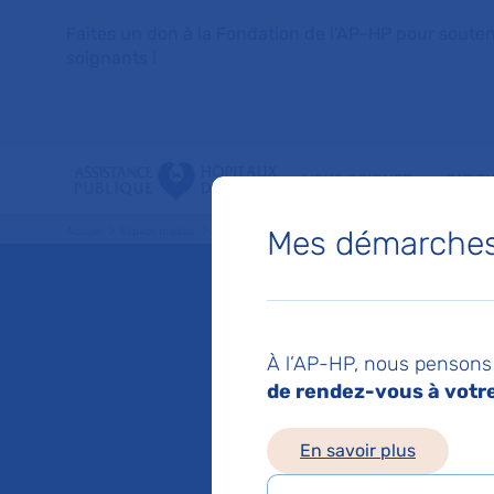
Faites un don à la Fondation de l'AP-HP pour soutenir 
soignants !
VOUS SOIGNER
PATIE
Mes démarches 
Accueil
Espace médias
Liste des ressources de presse
Un champ magnétique
Mis à jour le 20/10/2
Un cha
À l’AP-HP, nous pensons 
de rendez-vous à votre 
moduler
En savoir plus