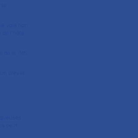
 se
une voie non
 de l'hôte
l de la rMS
 un brevet
muqueuses
us
peut