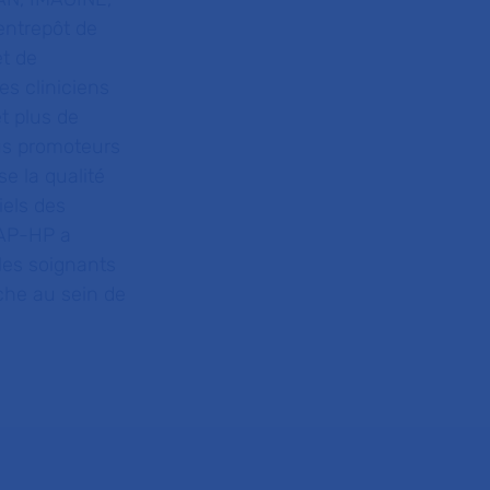
ntrepôt de
et de
es cliniciens
t plus de
us promoteurs
e la qualité
iels des
’AP-HP a
les soignants
rche au sein de