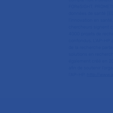
FOReSIGHT, PROMETHE
données de santé (ED
l’innovation en santé,
chercheurs signent c
4000 projets de rech
confondus. L’AP-HP a 
de la recherche parte
solutions en recherch
également créé en 201
afin de soutenir l’org
l’AP–HP.
http://www.a