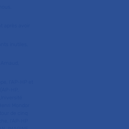
mous,
t après avoir
nts inutiles,
 Arnaud,
ope, l’AP-HP et
 (AP-HP.
Université
 Henri Mondor
tour de cinq
che, l’AP-HP
CAN, IMAGINE,