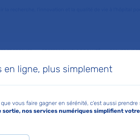
la recherche, l'innovation et la qualité de vie à l'hôpital pou
NTS ET PROCHES
PROFESSIONNELS DE SANTÉ
RECHERCHE ET
en ligne, plus simplement
 pour moduler la fonction des macrophages
023
Imprimer
Pa
mp magnétique pou
que vous faire gagner en sérénité, c’est aussi prendre
sortie, nos services numériques simplifient votre 
 la fonction des