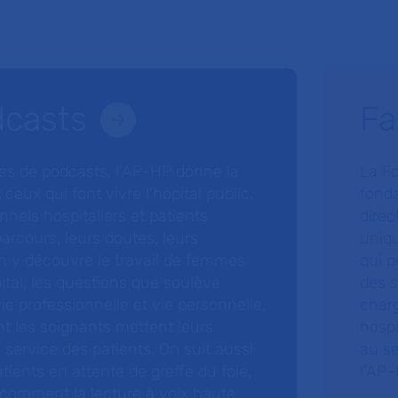
dcasts
Fa
ries de podcasts, l’AP-HP donne la
La F
 ceux qui font vivre l’hôpital public.
fonda
nnels hospitaliers et patients
direc
arcours, leurs doutes, leurs
uniq
 y découvre le travail de femmes
qui p
ital, les questions que soulève
des s
 vie professionnelle et vie personnelle,
charg
nt les soignants mettent leurs
hospi
ervice des patients. On suit aussi
au s
tients en attente de greffe du foie,
l’AP–
 comment la lecture à voix haute