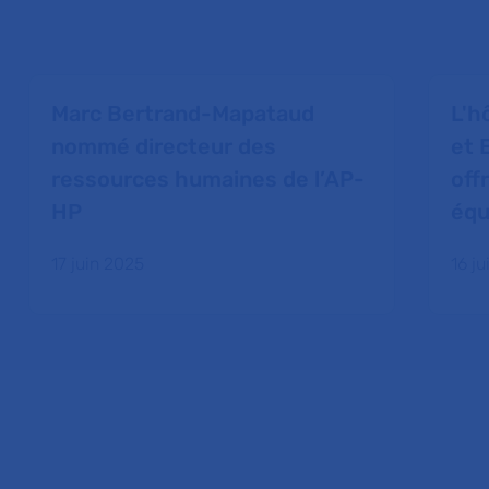
Marc Bertrand-Mapataud
L'h
nommé directeur des
et 
ressources humaines de l’AP-
off
HP
équ
17 juin 2025
16 j