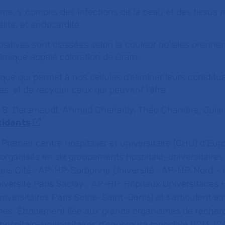
me, y compris des infections de la peau et des tissus 
ite, et endocardite.
sitives sont classées selon la couleur qu'elles prennen
imique appelé coloration de Gram.
que qui permet à nos cellules d’éliminer leurs constitua
s, et de recycler ceux qui peuvent l’être
 B. Deramaudt, Ahmad Chehaitly, Théo Charrière, Julie
xidants
:
Premier centre hospitalier et universitaire (CHU) d’Eur
 organisés en six groupements hospitalo-universitaires
aris Cité ; AP-HP. Sorbonne Université ; AP-HP. Nord - 
niversité Paris Saclay ; AP-HP. Hôpitaux Universitaires
iversitaires Paris Seine-Saint-Denis) et s’articulent au
nnes. Etroitement liée aux grands organismes de recher
 hospitalo-universitaires d’envergure mondiale (ICM, I