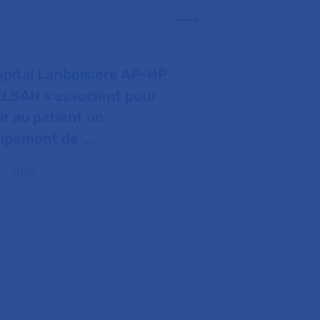
ôpital Lariboisière AP-HP
VEXATHON : 
ELSAN s'associent pour
faveur des 
rir au patient un
12 juin 2025
ipement de ...
uin 2025