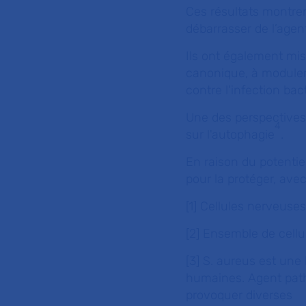
Ces résultats montre
débarrasser de l’agent
Ils ont également mis
canonique, à moduler 
contre l'infection bac
Une des perspectives 
4
sur l'autophagie
.
En raison du potentie
pour la protéger, avec
[1] Cellules nerveuse
[2] Ensemble de cellu
[3]
S. aureus
est une 
humaines. Agent pat
provoquer diverses