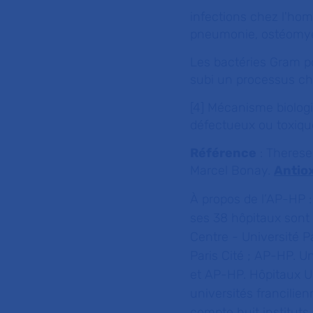
infections chez l'hom
pneumonie, ostéomyél
Les bactéries Gram po
subi un processus ch
[4] Mécanisme biologi
défectueux ou toxique
Référence
: Therese
Marcel Bonay.
Antio
À propos de l’AP-HP 
ses 38 hôpitaux sont
Centre - Université P
Paris Cité ; AP-HP. U
et AP-HP. Hôpitaux Un
universités francilie
compte huit instituts