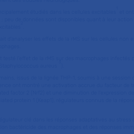
tement des troubles neurologiques.
1
incipalement étudiés dans les cellules excitables
et ont
 ; peu de données sont disponibles quant à leur action 
2
xcitables
.
tait d’analyser les effets de la rMS sur les cellules non e
ophages.
testé l’effet de la rMS sur des macrophages infectés 
3
Staphylococcus aureus
).
ins, issus de la lignée THP-1, soumis à une session 
ence ont montré une activation accrue du facteur de t
ted factor 2 (Nrf2) et une diminution de l'expression de
ated protein 1 (Keap1), régulateurs connus de la répon
gulateur clé dans les réponses adaptatives au stress o
ction bactéricide des macrophages et des réponses imm