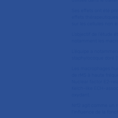
utilisée dans le trai
Ses effets ont été pr
effets thérapeutiques
sur les cellules non e
L’objectif de l’étude é
notamment les macr
L’équipe a notamment 
staphylocoque doré (
Les macrophages huma
de rMS à haute fréqu
Nuclear factor E2-rela
Kelch-like ECH-associ
oxydant.
Nrf2 agit comme un ré
l'influence de la fon