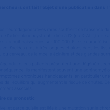
hercheurs ont fait l’objet d’une publication dans
T
es neurodégénératives rares souffrent de l’absence de
s de l’adrénoleucodystrophie liée à l’X (ou X-ALD), une a
e six à huit naissances sur 100 000. Elle se caractérise
ive d’acides gras à très longues chaînes dans les tissu
du cerveau, de la moelle épinière et des glandes surr
l’âge adulte, ces patients présentent une dégénérescen
conséquence, ils manifestent souvent une adrénomyél
symptômes chroniques handicapants, en particulier une 
s de l’équilibre qui augmentent le risque de chutes. De
emment associés.
ire du pronostic
ive, et parce qu’elle est liée à une mutation sur le ch