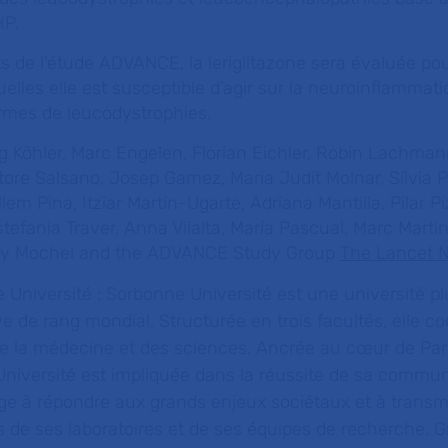
HP.
ts de l’étude ADVANCE, la leriglitazone sera évaluée pou
elles elle est susceptible d’agir sur la neuroinflammati
formes de leucodystrophies.
g Köhler, Marc Engelen, Florian Eichler, Robin Lachmann
ore Salsano, Josep Gamez, Maria Judit Molnar, Sílvia P
llem Pina, Itziar Martín-Ugarte, Adriana Mantilla, Pilar P
efania Traver, Anna Vilalta, María Pascual, Marc Martin
ny Mochel and the ADVANCE Study Group
The Lancet 
 Université :
Sorbonne Université est une université plu
e de rang mondial. Structurée en trois facultés, elle co
de la médecine et des sciences. Ancrée au cœur de Par
Université est impliquée dans la réussite de sa commu
age à répondre aux grands enjeux sociétaux et à transm
 de ses laboratoires et de ses équipes de recherche. G