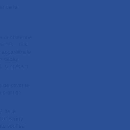
n de la
se quotidienne
 clés – tels
 apparaître la
un décès
D, suggérant
s de sévérité
profil de
é de la
sseur Fanny
ts adultes