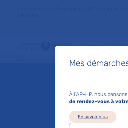
Faites un don à la Fondation de l'AP-HP pour soutenir 
soignants !
VOUS SOIGNER
PATIE
Mes démarches 
Accueil
Espace médias
Liste des ressources de presse
Un nouveau candidat-
Mis à jour le 25/01/2
Un nou
À l’AP-HP, nous pensons 
de rendez-vous à votre 
médicam
En savoir plus