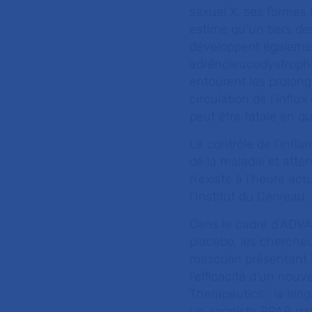
sexuel X, ses formes 
estime qu’un tiers d
développent égalemen
adrénoleucodystrophie
entourent les prolon
circulation de l’influ
peut être fatale en q
Le contrôle de l’infl
de la maladie et att
n’existe à l’heure ac
l’Institut du Cerveau
Dans le cadre d’ADVA
placebo, les chercheu
masculin présentant l
l’efficacité d’un no
Therapeutics : la ler
un agoniste PPAR gam