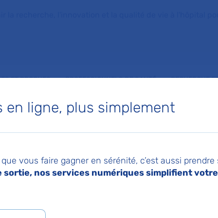
la recherche, l'innovation et la qualité de vie à l'hôpital pou
NTS ET PROCHES
PROFESSIONNELS DE SANTÉ
RECHERCHE ET
en ligne, plus simplement
médicament ralentit la progression de l’adrénoleucodystrophie
023
Imprimer
Pa
veau candidat-
que vous faire gagner en sérénité, c’est aussi prendre
sortie, nos services numériques simplifient votre 
ent ralentit la