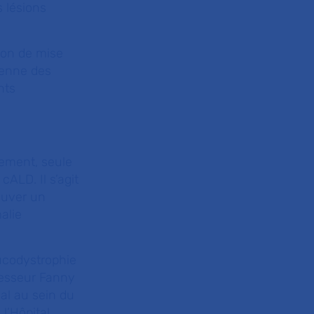
s lésions
ion de mise
éenne des
nts
lement, seule
ALD. Il s’agit
ouver un
alie
eucodystrophie
ofesseur Fanny
al au sein du
l’Hôpital