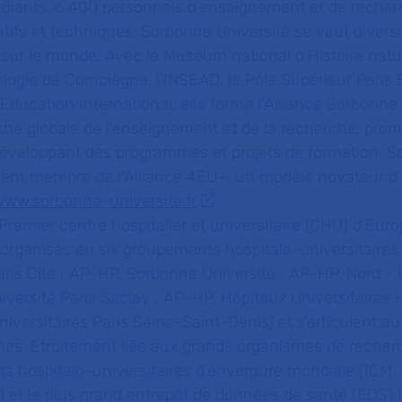
udiants, 6 400 personnels d’enseignement et de recher
tifs et techniques, Sorbonne Université se veut diverse
sur le monde. Avec le Muséum national d’Histoire natur
ologie de Compiègne, l’INSEAD, le Pôle Supérieur Paris
 Education International, elle forme l’Alliance Sorbonne
che globale de l’enseignement et de la recherche, pro
 développant des programmes et projets de formation. 
ment membre de l'Alliance 4EU+, un modèle novateur d’
www.sorbonne-universite.fr
Premier centre hospitalier et universitaire (CHU) d’Euro
 organisés en six groupements hospitalo-universitaires
aris Cité ; AP-HP. Sorbonne Université ; AP-HP. Nord - 
niversité Paris Saclay ; AP-HP. Hôpitaux Universitaires
iversitaires Paris Seine-Saint-Denis) et s’articulent au
nnes. Etroitement liée aux grands organismes de recher
ts hospitalo-universitaires d’envergure mondiale (ICM,
et le plus grand entrepôt de données de santé (EDS) f