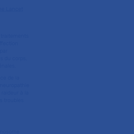
he Lancet
 traitements
ffection
 par
s du corps,
énales.
ce de la
oneuropathie
raideur à la
s troubles
romosome