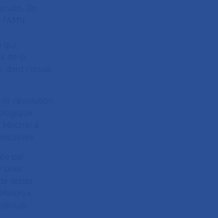
sculin. On
r l’AMN
 qui
s de la
, dont l’issue
ir l’évolution
ologique
y Mochel à
ricaines.
ée par
e sexe
de tester
 Minoryx
olécule,