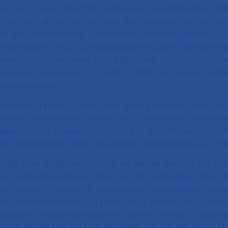
les plus graves touchent surtout les sujets de sexe ma
es garçons et plus de la moitié des hommes touchés pa
t une inflammation agressive du cerveau, appelée
 cérébrale (cALD), dans laquelle les gaines de myéline
gements des neurones sont attaquées. Les perturbation
x nerveux provoquent un déclin cognitif et moteur rapide
uelques années.
ammation apparaît comme une piste à explorer pour ralent
énuer les symptômes, puisqu’aucun traitement pharmac
tuelle. C’est le chemin emprunté par le professeur Fann
, en collaboration avec des équipes européennes et amé
NCE, une étude randomisée en double aveugle contrôl
rs ont étudié pendant deux ans 116 patients adultes d
es signes cliniques de l’adrénomyéloneuropathie, afin 
uveau médicament mis au point par la biotech espagnole
iglitazone. Capable de pénétrer dans le cerveau, cette m
ma, régule l’expression de gènes qui contribuent à la