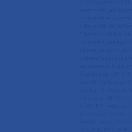
000 étudiantes et ét
personnels administra
innovante et ouverte 
l’Université de Techn
Billancourt et France
favorisant une appro
l'accès au savoir, et
Université est égale
européenne.
https://
À propos de l’AP-HP:
ses 38 hôpitaux sont
Centre - Université P
Paris Cité ; AP-HP. U
et AP-HP. Hôpitaux Un
universités francilie
compte quatre institu
IMAGINE,
FOReSIGHT) 