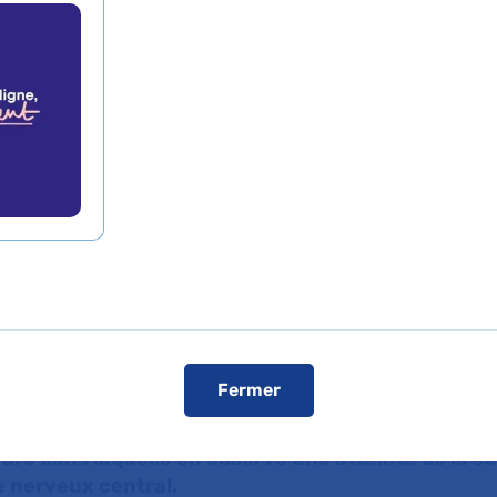
sion de
oleucodystrophie
de presse
L'AP-HP dans les médias
L'AP-HP sur YouT
 Mochel du service de génétique médicale de l’hôp
de Sorbonne Université et de
l’Institut du Cerveau
, 
des équipes de recherche clinique réparties dans 
Fermer
e Minoryx Therapeutics, a mis en évidence les eff
eriglitazone dans l’évolution de l’adrénoleucodyst
are dans laquelle on observe une atteinte de la 
 nerveux central.