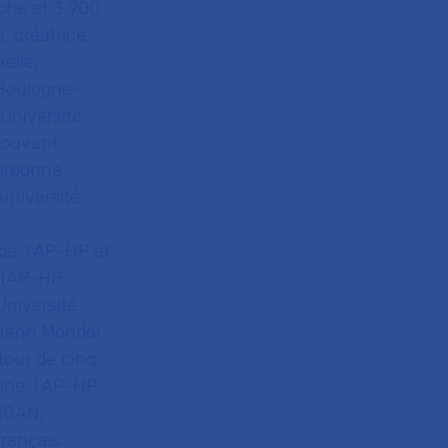
che et 3 900
, créatrice,
elle,
 Boulogne-
 Université
mouvant
Sorbonne
université
pe, l’AP-HP et
 (AP-HP.
Université
 Henri Mondor
tour de cinq
che, l’AP-HP
 ICAN,
rançais.