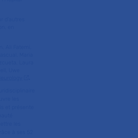
r d’autres
on, en
, Ali Fatemi,
ascual, Maria
izcueta, Laura
ell, Uwe
Neurology
.
ridisciplinaire
uvre les
is et présente
nauté
ettre les
râce à ses 52