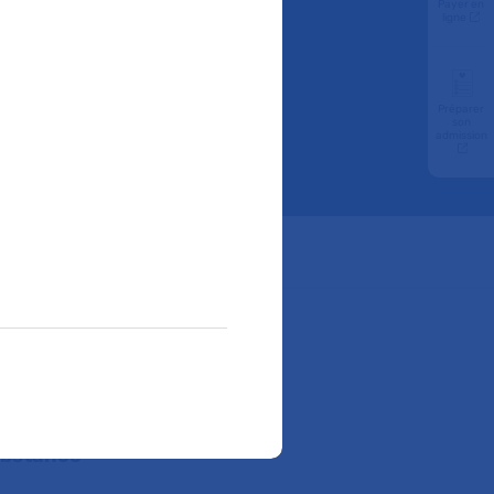
Payer en
ligne
Préparer
son
admission
ube
ital Pitié-
en
huit pays et
ets
rophie, une
substance