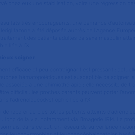
vé chez eux une stabilisation, voire une régression de
ésultats très encourageants, une demande d’autorisat
a leriglitazone a été déposée auprès de l’Agence Europ
traitement des patients adultes de sexe masculin attei
e liée à l’X.
mieux soigner
ment efficace et peu contraignant est pressant : actuel
souches hématopoïétiques est susceptible de soigner la c
e associée à une chimiothérapie ; elle nécessite de tr
tre difficile : les proches parents peuvent porter l’anom
ns l’adrénoleucodystrophie liée à l’X.
i de repérer au plus tôt les patients atteints d’adrénol
 au long de la vie, notamment via l’imagerie IRM. Le pr
ormais, dans ce but, un réseau de surveillance nation
des leucodystrophies et leucoencéphalopathies basé à 