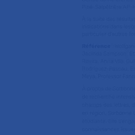
Pitié-Salpêtrière AP-
À la suite des résulta
indications dans lesqu
particulier d’autres 
Référence
: Wolfgan
Jacinda Sampson, Ett
Rovira, Anna Vilà, Gui
Rodríguez-Pascau, Est
Meya, Professor Fan
À propos de Sorbonne
de recherche intensiv
champs des lettres, 
en région, Sorbonne 
étudiante. Elle s’eng
connaissances issues