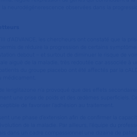
 la neurodégénerescence observées dans la progressio
metteurs
II/III d’ADVANCE, les chercheurs ont constaté que la pri
t permis de réduire la progression de certains symptômes
a station debout – et surtout de diminuer le risque de voir
ale aiguë de la maladie, très redoutée car associée à 
patients du groupe placebo ont été affectés par la cAL
du médicament.
de leriglitazone n’a provoqué que des effets secondaire
ent une prise de poids et des œdèmes superficiels. Ce 
ceptible de favoriser l’adhésion au traitement.
sent une phase d’extension afin de confirmer la capacit
évolution de la maladie. Par ailleurs, l’équipe du profe
ais dans un cadre compassionnel une dizaine de patien