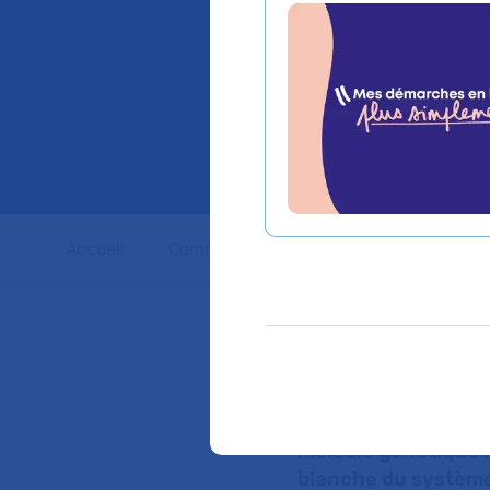
progres
l’adrén
Accueil
Communiqués de presse
Dossiers 
Le professeur Fanny
Salpêtrière AP-HP
,
collaboration avec 
la biotech espagnol
protecteurs de la l
maladie génétique r
blanche du système