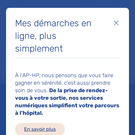
Faites un don à la Fondation de l'AP-HP pour soutenir la
recherche, l'innovation et la qualité de vie à l'hôpital pour les
Mes démarches en
patients et les soignants !
Fermer
ligne, plus
Je fais un don
simplement
MON AP-HP
FAIRE UN DON
NOS HÔPITAUX
Menu
Aff
À l’AP-HP, nous pensons que vous faire
Accueil
Espace médias
Liste des ressources de presse
Une bourse de 50 000€ est att
gagner en sérénité, c’est aussi prendre
soin de vous.
De la prise de rendez-
Mis à jour le 04/04/2023
vous à votre sortie, nos services
numériques simplifient votre parcours
Imprimer
à l’hôpital.
Partager :
En savoir plus