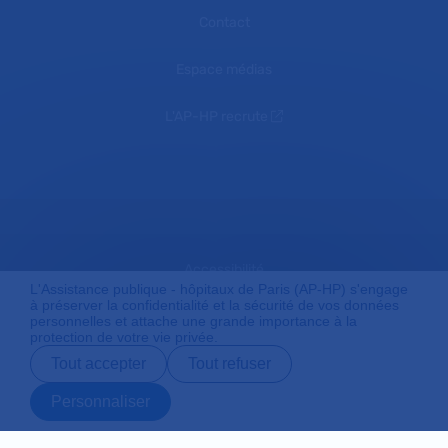
Contact
Espace médias
L'AP-HP recrute
Accessibilité
L'Assistance publique - hôpitaux de Paris (AP-HP) s'engage
à préserver la confidentialité et la sécurité de vos données
personnelles et attache une grande importance à la
protection de votre vie privée.
Mentions légales
Tout accepter
Tout refuser
Personnaliser
Plan du site
Prendre rendez-
Contact
Payer en ligne
Préparer son
vous en ligne
admission