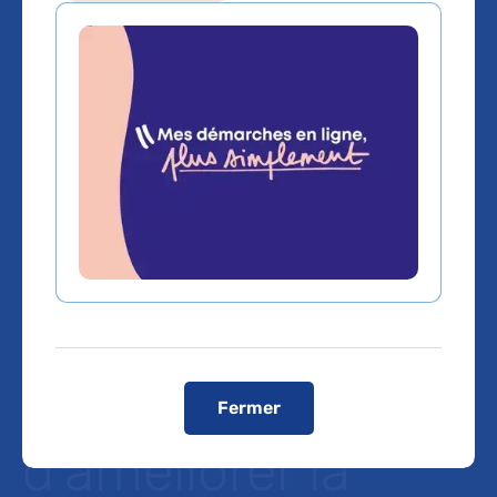
Une bourse de 50
000€ est
attribuée par MSD
France à un
projet scientifique
permettant
Fermer
d’améliorer la