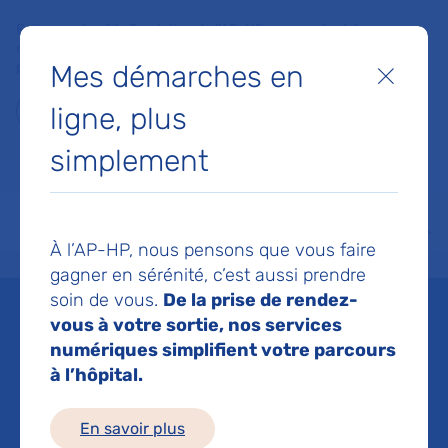
Faites un don à la Fondation de l'AP-HP pour soutenir la
recherche, l'innovation et la qualité de vie à l'hôpital pour les
Mes démarches en
patients et les soignants !
Fermer
ligne, plus
Je fais un don
simplement
MON AP-HP
FAIRE UN DON
NOS HÔPITAUX
Menu
Aff
À l’AP-HP, nous pensons que vous faire
Accueil
Espace médias
Liste des ressources de presse
Une étude internationale clari
gagner en sérénité, c’est aussi prendre
soin de vous.
De la prise de rendez-
Mis à jour le 23/05/2023
vous à votre sortie, nos services
numériques simplifient votre parcours
Imprimer
à l’hôpital.
Partager :
En savoir plus