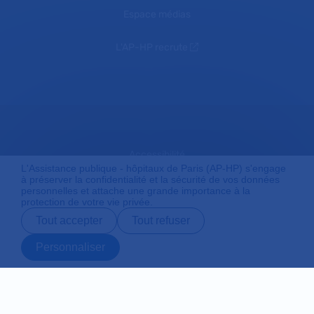
Espace médias
L'AP-HP recrute
Accessibilité
L'Assistance publique - hôpitaux de Paris (AP-HP) s'engage
à préserver la confidentialité et la sécurité de vos données
personnelles et attache une grande importance à la
protection de votre vie privée.
Mentions légales
Tout accepter
Tout refuser
Personnaliser
Plan du site
Prendre rendez-
Contact
Payer en ligne
Préparer son
vous en ligne
admission
Protection des données personnelles