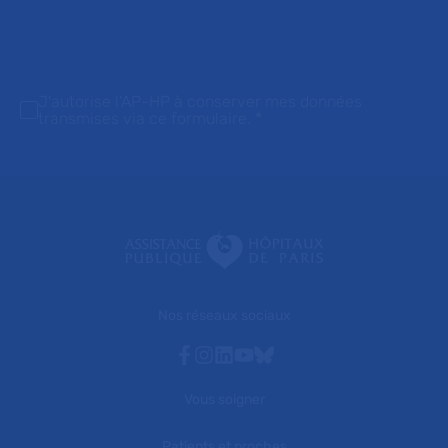
J'autorise l'AP-HP à conserver mes données
transmises via ce formulaire.
*
Nos réseaux sociaux
Facebook
Instagram
Linkedin
Youtube
Bluesky
Vous soigner
Patients et proches