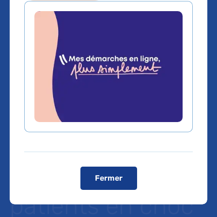
Une étude
internationale
clarifie le rôle de
l'hydrocortisone
dans la prise en
charge des
Fermer
patients en choc