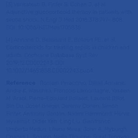
[3] Venkatesh B, Finfer S, Cohen J, et al.
Adjunctive glucocorticoid therapy in patients with
septic shock. N Engl J Med 2018;378:797- 808.
DOI: 10.1056/NEJMoa1705835
[4] Annane D, Bellissant E, Bollaert PE, et al.
Corticosteroids for treating sepsis in children and
adults. Cochrane Database Syst Rev
2019;12:CD002243. DOI:
10.1002/14651858.CD002243.pub4
Reference
: Romain Pirracchio, Djillali Annane,
Andre K. Waschka, Francois Lamontagne, Yaseen
M. Arabi, Pierre-Edouard Bollaert, Laurent Billot,
Bin Du, Josef Briegel, Jeremy Cohen, Simon
Finfer, Anthony Gordon, Naomi Hammond, Herve
Hyvernat, Didier Keh, Ling Liu, Gianfranco
Umberto Meduri, Liliana Mirea, John A. Myburgh,
Charles L. Sprung, Neijla Tilouche, Surat Tongyoo,