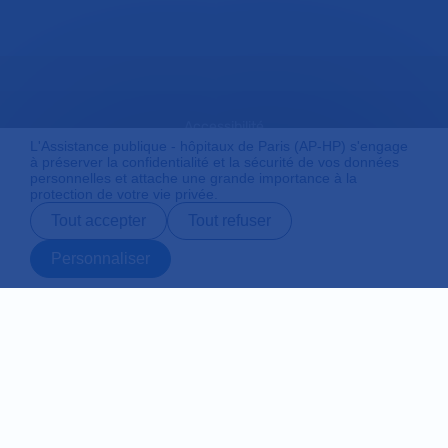
Accessibilité
L'Assistance publique - hôpitaux de Paris (AP-HP) s'engage
à préserver la confidentialité et la sécurité de vos données
personnelles et attache une grande importance à la
protection de votre vie privée.
Mentions légales
Tout accepter
Tout refuser
Personnaliser
Plan du site
Prendre rendez-
Contact
Payer en ligne
Préparer son
vous en ligne
admission
Protection des données personnelles