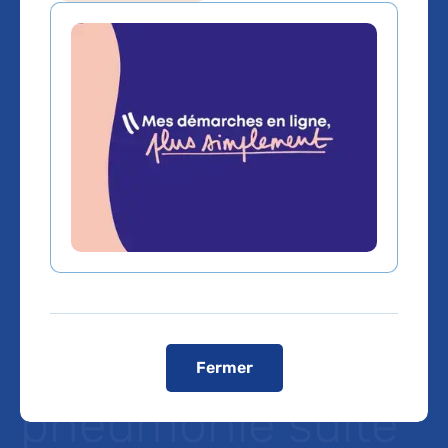
Utilisation des
immunomodulate
urs chez les
patients
immunodéprimés
atteints de
Fermer
pneumonie suite