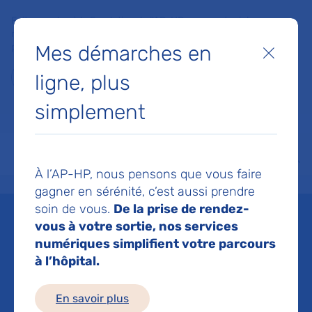
Faites un don à la Fondation de l'AP-HP pour soutenir la
recherche, l'innovation et la qualité de vie à l'hôpital pour les
Mes démarches en
patients et les soignants !
Fermer
ligne, plus
Je fais un don
simplement
MON AP-HP
FAIRE UN DON
NOS HÔPITAUX
Menu
Aff
À l’AP-HP, nous pensons que vous faire
Accueil
Espace médias
Liste des ressources de presse
Utilisation des immunomodula
gagner en sérénité, c’est aussi prendre
soin de vous.
De la prise de rendez-
Mis à jour le 13/03/2024
vous à votre sortie, nos services
numériques simplifient votre parcours
Imprimer
à l’hôpital.
Partager :
En savoir plus