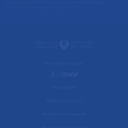
J'autorise l'AP-HP à conserver mes données
transmises via ce formulaire.
*
Nos réseaux sociaux
Facebook
Instagram
Linkedin
Youtube
Bluesky
Vous soigner
Patients et proches
Professionnels de santé
Recherche et innovation