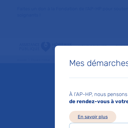
Faites un don à la Fondation de l'AP-HP pour soutenir 
soignants !
VOUS SOIGNER
PATIE
Mes démarches 
Accueil
Espace médias
Liste des ressources de presse
Xénotransplantation :
Mis à jour le 18/08/2
Xénotra
À l’AP-HP, nous pensons 
de rendez-vous à votre 
fois, l
En savoir plus