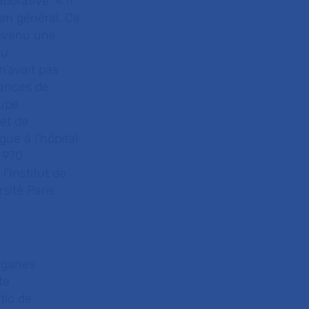
orative. « Il
 en général. Ce
devenu une
u.
n’avait pas
hances de
oupe
et de
ue à l’hôpital
 970
’Institut de
sité Paris
organes
te
tic de