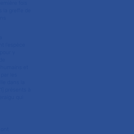
remière fois
 la greffe de
ons
a
nt l’espèce
 pour y
 de
 humains et
 par les
le dans la
1] présents à
eraigu qui
 ont