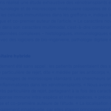
ns réalisé une étude exhaustive des xénotransplants en
munologie et de microscopie moléculaire capables de ca
les cellules immunitaires dans les greffons », indique l
ue et co-premier auteur de l’article. « Le caractère no
e dans son caractère multimodal, c’est-à-dire combina
 données complexes – histologiques, immunologiques 
ec des logiciels de bio-ingénierie, pathologie digitale e
taire hybride
idement été sans appel : les patients présentaient des 
articulière de rejet, dite « médiée par les anticorps »,
technologies de microscopie standard. Les chercheurs o
 inflammatoires dans les xénotransplants. « Nous avon
s particulière de rejet, partageant à la fois des caract
ponse immune intra-espèce et inter-espèces, » précise
e et co-première auteure de l’étude. « La localisation 
également inhabituelle, car elles étaient principalemen