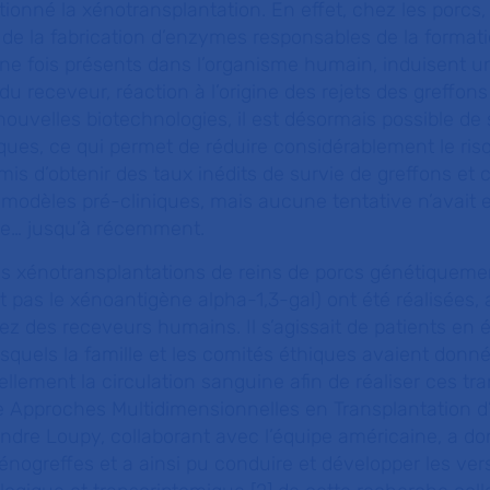
onné la xénotransplantation. En effet, chez les porcs,
e de la fabrication d’enzymes responsables de la format
ne fois présents dans l’organisme humain, induisent un
u receveur, réaction à l’origine des rejets des greffons
nouvelles biotechnologies, il est désormais possible de
ques, ce qui permet de réduire considérablement le risq
mis d’obtenir des taux inédits de survie de greffons et
modèles pré-cliniques, mais aucune tentative n’avait 
me… jusqu’à récemment.
es xénotransplantations de reins de porcs génétiqueme
nt pas le xénoantigène alpha-1,3-gal) ont été réalisées,
z des receveurs humains. Il s’agissait de patients en 
squels la famille et les comités éthiques avaient donné
iellement la circulation sanguine afin de réaliser ces tr
e Approches Multidimensionnelles en Transplantation 
xandre Loupy, collaborant avec l’équipe américaine, a d
énogreffes et a ainsi pu conduire et développer les ver