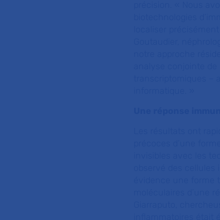
précision. « Nous avo
biotechnologies d’im
localiser précisément 
Goutaudier, néphrolog
notre approche résid
analyse conjointe de
transcriptomiques – av
informatique. »
Une réponse immuni
Les résultats ont rap
précoces d’une forme p
invisibles avec les 
observé des cellules
évidence une forme trè
moléculaires d’une ré
Giarraputo, chercheus
inflammatoires était 