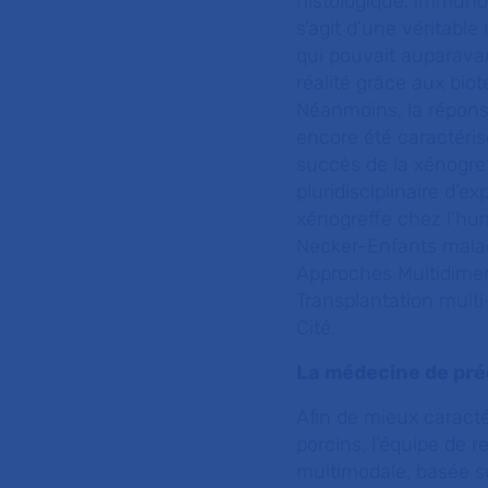
histologique, immunol
s’agit d’une véritable
qui pouvait auparava
réalité grâce aux biot
Néanmoins, la réponse
encore été caractéris
succès de la xénogre
pluridisciplinaire d’
xénogreffe chez l’hum
Necker-Enfants malade
Approches Multidimens
Transplantation multi
Cité.
La médecine de préc
Afin de mieux caracté
porcins, l’équipe de 
multimodale, basée su