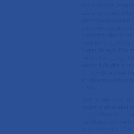
des anticorps, évolue
Les chercheurs estim
xénotransplantation. 
discipline, ces nouve
d’identifier des cibl
modifiés et les trait
risque de rejet. Des 
l’infiltration des gre
seront à étudier plus 
en transplantation hu
en xénotransplantati
cliniques.
Cette étude ouvre de 
de porcs génétiqueme
des greffons acceptab
identifiées comme maj
actuellement les futur