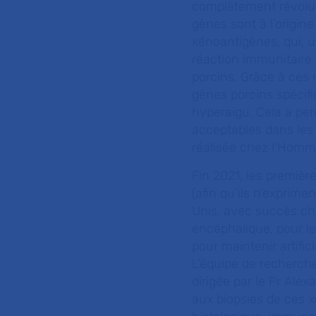
complètement révoluti
gènes sont à l’origin
xénoantigènes, qui, u
réaction immunitaire d
porcins. Grâce à ces 
gènes porcins spécifi
hyperaigu. Cela a per
acceptables dans les 
réalisée chez l’Hom
Fin 2021, les premièr
(afin qu’ils n’exprime
Unis, avec succès che
encéphalique, pour le
pour maintenir artific
L’équipe de recherch
dirigée par le Pr Ale
aux biopsies de ces x