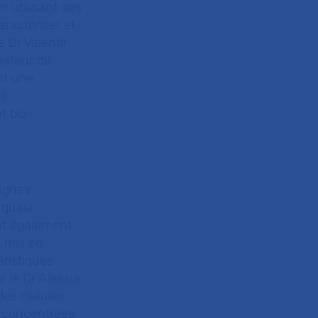
 utilisant des
ractériser et
e Dr Valentin
vateur de
nt une
et
t bio-
signes
 quasi
nt également
s mis en
éristiques
 le Dr Alessia
des cellules
t concentrées