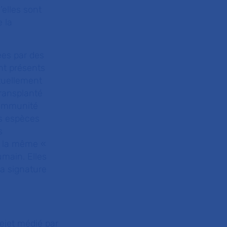
’elles sont
 la
ées par des
nt présents
tuellement
ransplanté
l’immunité
es espèces
s
t la même «
umain. Elles
la signature
rejet médié par