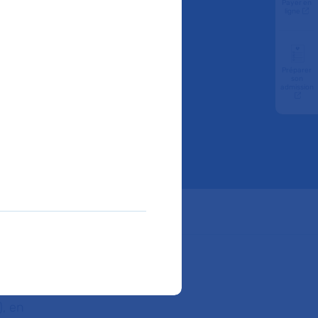
Payer en
porcs
ligne
ez
Préparer
son
admission
ube
pe de
iversité Paris
Institut de
), en