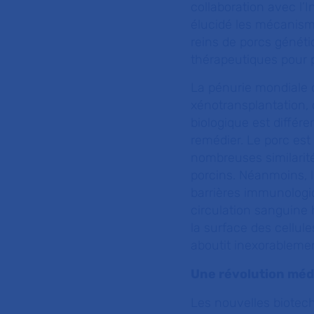
collaboration avec l’
élucidé les mécanism
reins de porcs généti
thérapeutiques pour pr
La pénurie mondiale 
xénotransplantation, 
biologique est différ
remédier. Le porc es
nombreuses similarit
porcins. Néanmoins, l’
barrières immunologi
circulation sanguine 
la surface des cellul
aboutit inexorablemen
Une révolution méd
Les nouvelles biotec