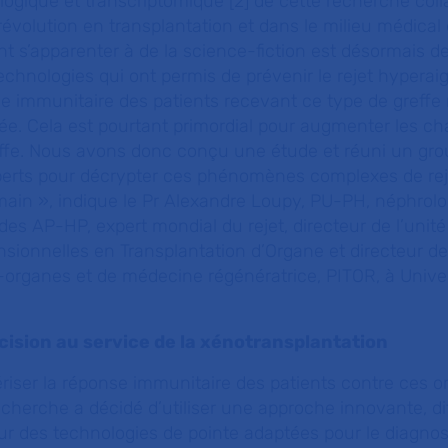
ogique et transcriptomique [2] de cette recherche collab
 révolution en transplantation et dans le milieu médical
nt s’apparenter à de la science-fiction est désormais 
echnologies qui ont permis de prévenir le rejet hyperaig
 immunitaire des patients recevant ce type de greffe 
ée. Cela est pourtant primordial pour augmenter les c
ffe. Nous avons donc conçu une étude et réuni un gr
experts pour décrypter ces phénomènes complexes de rej
ain », indique le Pr Alexandre Loupy, PU-PH, néphrolog
s AP-HP, expert mondial du rejet, directeur de l’unité
ionnelles en Transplantation d’Organe et directeur de l
-organes et de médecine régénératrice, PITOR, à Univer
ision au service de la xénotransplantation
riser la réponse immunitaire des patients contre ces 
recherche a décidé d’utiliser une approche innovante, di
r des technologies de pointe adaptées pour le diagnos