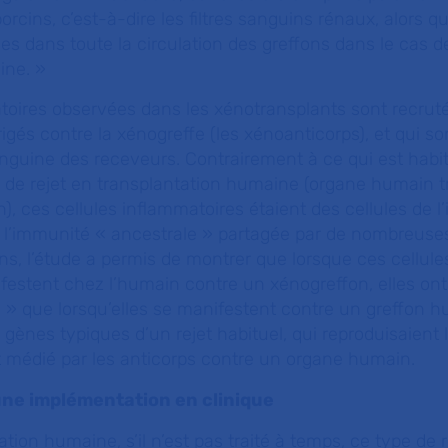
rcins, c’est-à-dire les filtres sanguins rénaux, alors qu
es dans toute la circulation des greffons dans le cas de
ine. »
toires observées dans les xénotransplants sont recrut
igés contre la xénogreffe (les xénoanticorps), et qui so
anguine des receveurs. Contrairement à ce qui est habi
 de rejet en transplantation humaine (organe humain t
, ces cellules inflammatoires étaient des cellules de 
de l’immunité « ancestrale » partagée par de nombreus
s, l’étude a permis de montrer que lorsque ces cellule
festent chez l’humain contre un xénogreffon, elles on
 » que lorsqu’elles se manifestent contre un greffon h
gènes typiques d’un rejet habituel, qui reproduisaient 
t médié par les anticorps contre un organe humain.
une implémentation en clinique
tion humaine, s’il n’est pas traité à temps, ce type de 