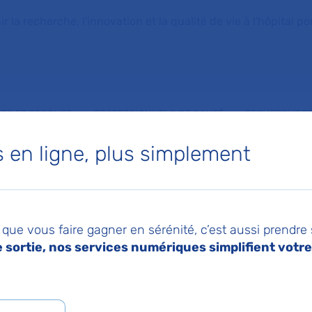
la recherche, l'innovation et la qualité de vie à l'hôpital pou
NTS ET PROCHES
PROFESSIONNELS DE SANTÉ
RECHERCHE ET
en ligne, plus simplement
 pour la 1re fois, la réponse immunitaire après la greffe de reins de porcs génétiquement modif
023
Imprimer
Pa
nsplantation : pour l
que vous faire gagner en sérénité, c’est aussi prendre
sortie, nos services numériques simplifient votre 
a réponse immunitaire