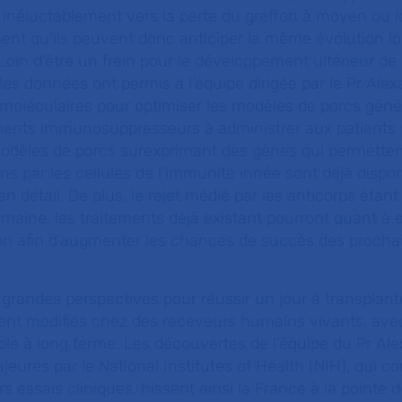
 inéluctablement vers la perte du greffon à moyen ou 
ent qu’ils peuvent donc anticiper la même évolution lo
Loin d’être un frein pour le développement ultérieur de
lles données ont permis à l’équipe dirigée par le Pr Ale
es moléculaires pour optimiser les modèles de porcs gé
ements immunosuppresseurs à administrer aux patients p
modèles de porcs surexprimant des gènes qui permettent
ffons par les cellules de l’immunité innée sont déjà dispo
en détail. De plus, le rejet médié par les anticorps étan
maine, les traitements déjà existant pourront quant à e
on afin d’augmenter les chances de succès des procha
grandes perspectives pour réussir un jour à transplant
nt modifiés chez des receveurs humains vivants, ave
le à long terme. Les découvertes de l’équipe du Pr Al
eures par le National Institutes of Health (NIH), qui co
s essais cliniques, hissent ainsi la France à la pointe d