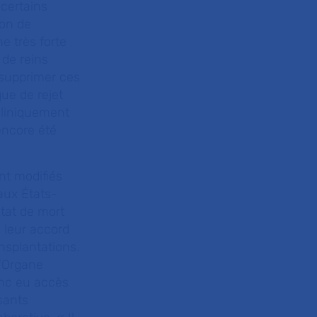
 certains
ion de
e très forte
 de reins
 supprimer ces
ue de rejet
 cliniquement
encore été
nt modifiés
 aux États-
état de mort
 leur accord
ansplantations.
d’Organe
onc eu accès
sants