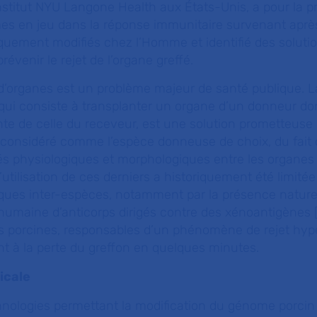
Institut NYU Langone Health aux États-Unis, a pour la p
es en jeu dans la réponse immunitaire survenant après
quement modifiés chez l’Homme et identifié des soluti
évenir le rejet de l’organe greffé.
d’organes est un problème majeur de santé publique. L
qui consiste à transplanter un organe d’un donneur do
ente de celle du receveur, est une solution prometteuse
t considéré comme l’espèce donneuse de choix, du fait
és physiologiques et morphologiques entre les organes
utilisation de ces derniers a historiquement été limitée
ques inter-espèces, notamment par la présence naturel
humaine d’anticorps dirigés contre des xénoantigènes [
es porcines, responsables d’un phénomène de rejet hyp
t à la perte du greffon en quelques minutes.
icale
hnologies permettant la modification du génome porcin