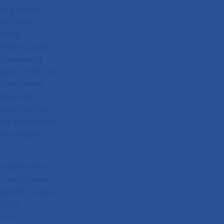
long terme.
rs d’une
 cette
xandre Loupy,
nétiquement
our limiter le
 de limiter
nibles et
t bien connu
ux être testés
ins essais
er des reins
c une survie
exandre Loupy,
nçoit
e la