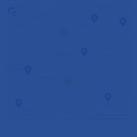
3
3
5 km
Leaflet
|
©
OpenStreetMap
contributors contributors ©
CARTO