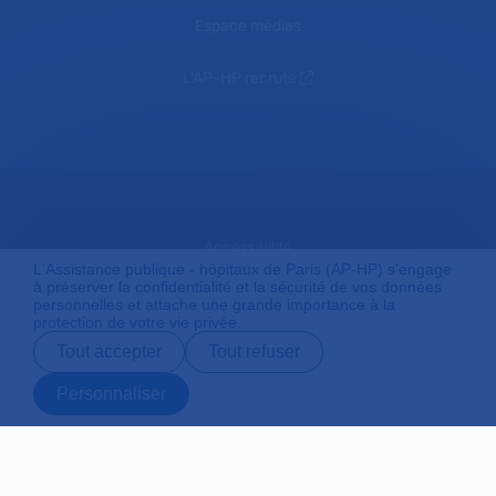
Espace médias
L'AP-HP recrute
Accessibilité
L'Assistance publique - hôpitaux de Paris (AP-HP) s'engage
à préserver la confidentialité et la sécurité de vos données
personnelles et attache une grande importance à la
protection de votre vie privée.
Mentions légales
Tout accepter
Tout refuser
Personnaliser
Plan du site
Prendre rendez-
Contact
Payer en ligne
Préparer son
vous en ligne
admission
Protection des données personnelles