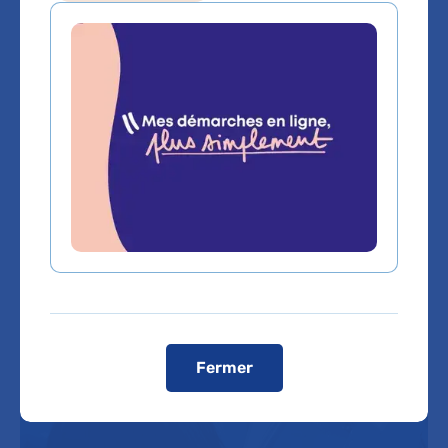
Sommaire
Le cancer du sein est le cancer le
plus fréquent chez la femme (il
touche également, dans de rares
cas, les hommes), avec près de
50 000 nouveaux cas par an.
Fermer