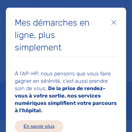
Faites un don à la Fondation de l'AP-HP pour soutenir la
recherche, l'innovation et la qualité de vie à l'hôpital pour les
Mes démarches en
patients et les soignants !
Fermer
ligne, plus
Je fais un don
simplement
MON AP-HP
FAIRE UN DON
NOS HÔPITAUX
Menu
Aff
À l’AP-HP, nous pensons que vous faire
Accueil
Vous soigner
Les cancers
Les cancers de l'adulte
Le cancer du sein
gagner en sérénité, c’est aussi prendre
soin de vous.
De la prise de rendez-
Le cancer du sein
vous à votre sortie, nos services
numériques simplifient votre parcours
Mis à jour le 15/06/2026
à l’hôpital.
En savoir plus