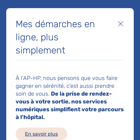
- Secrétariat anesthésie pédiatrique :
01 44 49
Mes démarches en
Fermer
41 72
- Secrétariat réanimation :
01 71 19 61 62
ligne, plus
- Téléphone principal réanimation :
01 71 19 61
simplement
61
- Fax :
01 44 49 41 70
À l’AP-HP, nous pensons que vous faire
gagner en sérénité, c’est aussi prendre
soin de vous.
De la prise de rendez-
vous à votre sortie, nos services
numériques simplifient votre parcours
à l’hôpital.
En savoir plus