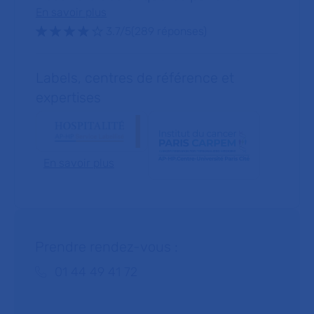
En savoir plus
Note : 3.7 sur 5 étoiles
3.7/5
(289 réponses)
Labels, centres de référence et
expertises
En savoir plus
Prendre rendez-vous :
Téléphone :
01 44 49 41 72