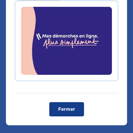
Domaines d'expertise
Anesthésie
Anesthésie antidouleur
Accident vasculaire cérébral (AVC)
Fermer
Chirurgie cardiaque et gros vaisseaux