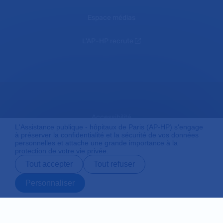
Espace médias
L'AP-HP recrute
Accessibilité
L'Assistance publique - hôpitaux de Paris (AP-HP) s'engage
à préserver la confidentialité et la sécurité de vos données
personnelles et attache une grande importance à la
protection de votre vie privée.
Mentions légales
Tout accepter
Tout refuser
Personnaliser
Plan du site
Prendre rendez-
Contact
Payer en ligne
Préparer son
vous en ligne
admission
Protection des données personnelles