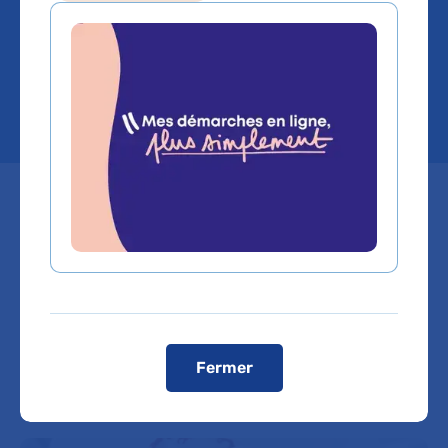
la maternité de l’hôpital
Tenon AP-HP
Cette nouvelle offre de soin
permet aux femmes menant des
grossesses sans risque, de vivre
un accouchement naturel et
centré sur leurs besoins et ceux du
Fermer
bébé.