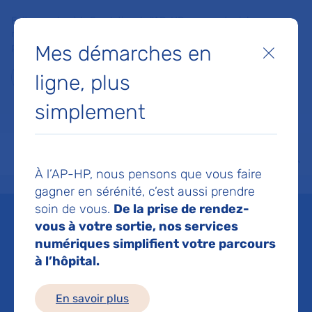
Faites un don à la Fondation de l'AP-HP pour soutenir la
recherche, l'innovation et la qualité de vie à l'hôpital pour les
Mes démarches en
patients et les soignants !
Fermer
ligne, plus
Je fais un don
simplement
MON AP-HP
FAIRE UN DON
NOS HÔPITAUX
Menu
Aff
À l’AP-HP, nous pensons que vous faire
Accueil
Liste des actualités
Donner naissance autrement : un nouveau parcours physiol
gagner en sérénité, c’est aussi prendre
Mis à jour le 18/02/2026
Partager :
soin de vous.
De la prise de rendez-
vous à votre sortie, nos services
Donner naissance
numériques simplifient votre parcours
à l’hôpital.
autrement : un nouveau
En savoir plus
parcours physiologique à