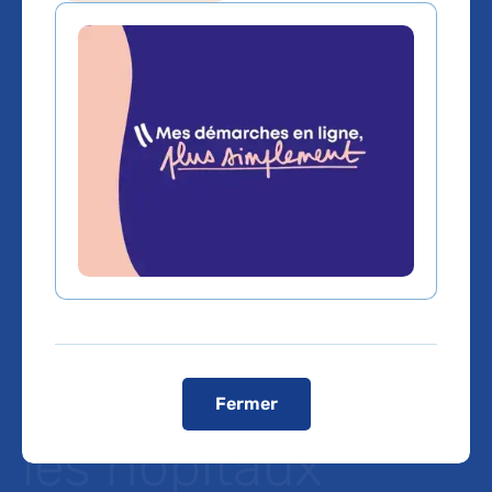
AP-HP :
inauguration de
deux nouvelles
unités de
chirurgie
ambulatoire dans
Fermer
les hôpitaux