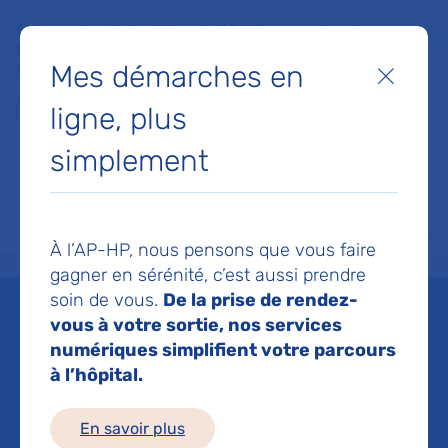
Faites un don à la Fondation de l'AP-HP pour soutenir la
recherche, l'innovation et la qualité de vie à l'hôpital pour les
Mes démarches en
patients et les soignants !
Fermer
ligne, plus
Je fais un don
simplement
MON AP-HP
FAIRE UN DON
NOS HÔPITAUX
Menu
Aff
À l’AP-HP, nous pensons que vous faire
Accueil
Espace médias
Liste des ressources de presse
AP-HP : inauguration de deux n
gagner en sérénité, c’est aussi prendre
soin de vous.
De la prise de rendez-
Mis à jour le 03/05/2018
vous à votre sortie, nos services
numériques simplifient votre parcours
Imprimer
à l’hôpital.
Partager :
En savoir plus