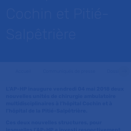
Cochin et Pitié-
Salpêtrière
Accueil
Communiqués de presse
Dossiers d
L’AP-HP inaugure vendredi 04 mai 2018 deux
nouvelles unités de chirurgie ambulatoire
multidisciplinaires à l’hôpital Cochin et à
l’hôpital de la Pitié-Salpêtrière.
Ces deux nouvelles structures, pour
lesquelles l’AP-HP a investi respectivement