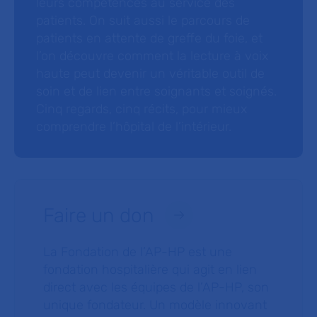
leurs compétences au service des
patients. On suit aussi le parcours de
patients en attente de greffe du foie, et
l’on découvre comment la lecture à voix
haute peut devenir un véritable outil de
soin et de lien entre soignants et soignés.
Cinq regards, cinq récits, pour mieux
comprendre l’hôpital de l’intérieur.
Faire un don
La Fondation de l’AP-HP est une
fondation hospitalière qui agit en lien
direct avec les équipes de l’AP-HP, son
unique fondateur. Un modèle innovant