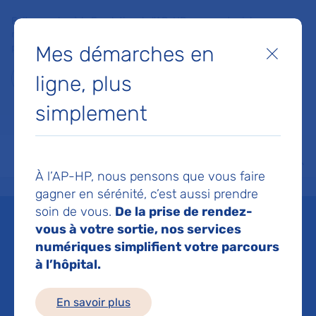
Faites un don à la Fondation de l'AP-HP pour soutenir la
recherche, l'innovation et la qualité de vie à l'hôpital pour les
Mes démarches en
patients et les soignants !
Fermer
ligne, plus
Je fais un don
simplement
MON AP-HP
FAIRE UN DON
NOS HÔPITAUX
Menu
Aff
À l’AP-HP, nous pensons que vous faire
Accueil
Espace médias
Liste des ressources de presse
ComPaRe Covid long : Traject
gagner en sérénité, c’est aussi prendre
soin de vous.
De la prise de rendez-
Mis à jour le 26/05/2023
vous à votre sortie, nos services
numériques simplifient votre parcours
Imprimer
à l’hôpital.
Partager :
En savoir plus