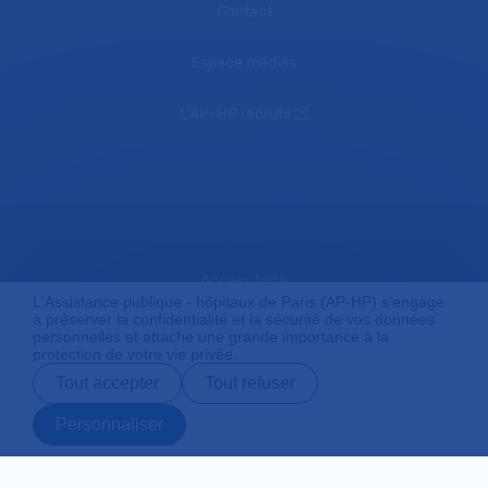
Contact
Espace médias
L'AP-HP recrute
Accessibilité
L'Assistance publique - hôpitaux de Paris (AP-HP) s'engage
à préserver la confidentialité et la sécurité de vos données
personnelles et attache une grande importance à la
protection de votre vie privée.
Mentions légales
Tout accepter
Tout refuser
Personnaliser
Plan du site
Prendre rendez-
Contact
Payer en ligne
Préparer son
vous en ligne
admission