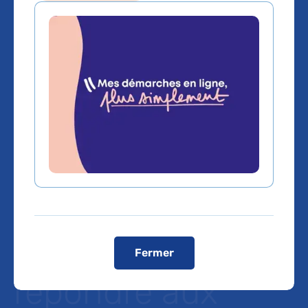
@ France 3 Ile de
France Les huit
SAMU d'Île-de-
France lancent
une formation
diplômante pour
Fermer
répondre aux