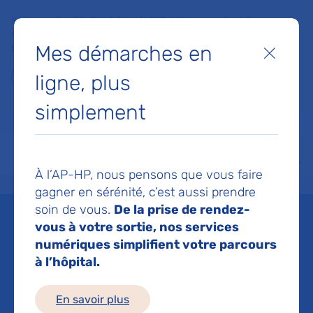
Faites un don à la Fondation de l'AP-HP pour soutenir la
recherche, l'innovation et la qualité de vie à l'hôpital pour les
Mes démarches en
patients et les soignants !
Fermer
ligne, plus
Je fais un don
simplement
MON AP-HP
FAIRE UN DON
NOS HÔPITAUX
Menu
Aff
À l’AP-HP, nous pensons que vous faire
Accueil
Espace médias
Liste des ressources de presse
@ France 3 Ile de France Les
gagner en sérénité, c’est aussi prendre
soin de vous.
De la prise de rendez-
Mis à jour le 19/08/2019
vous à votre sortie, nos services
numériques simplifient votre parcours
Imprimer
à l’hôpital.
Partager :
En savoir plus