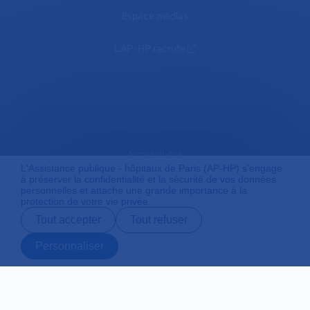
Espace médias
L'AP-HP recrute
Accessibilité
L'Assistance publique - hôpitaux de Paris (AP-HP) s'engage
à préserver la confidentialité et la sécurité de vos données
personnelles et attache une grande importance à la
protection de votre vie privée.
Mentions légales
Tout accepter
Tout refuser
Personnaliser
Plan du site
Prendre rendez-
Contact
Payer en ligne
Préparer son
vous en ligne
admission
Protection des données personnelles