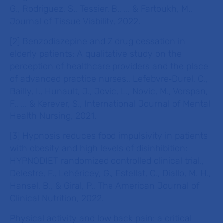
G., Rodriguez, S., Tessier, B., ... & Fartoukh, M.,
Journal of Tissue Viability, 2022.
[2] Benzodiazepine and Z drug cessation in
elderly patients: A qualitative study on the
perception of healthcare providers and the place
of advanced practice nurses., Lefebvre‐Durel, C.,
Bailly, I., Hunault, J., Jovic, L., Novic, M., Vorspan,
F., ... & Kerever, S., International Journal of Mental
Health Nursing, 2021.
[3] Hypnosis reduces food impulsivity in patients
with obesity and high levels of disinhibition:
HYPNODIET randomized controlled clinical trial.,
Delestre, F., Lehéricey, G., Estellat, C., Diallo, M. H.,
Hansel, B., & Giral, P., The American Journal of
Clinical Nutrition, 2022.
Physical activity and low back pain: a critical