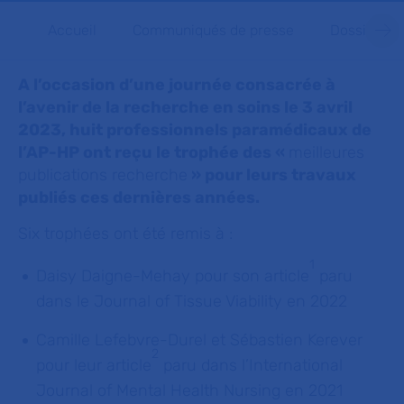
Accueil
Communiqués de presse
Dossiers d
A l’occasion d’une journée consacrée à
l’avenir de la recherche en soins le 3 avril
2023, huit professionnels paramédicaux de
l’AP-HP ont reçu le trophée des «
meilleures
publications recherche
» pour leurs travaux
publiés ces dernières années.
Six trophées ont été remis à :
1
Daisy Daigne-Mehay pour son article
paru
dans le
Journal of Tissue Viability
en 2022
Camille Lefebvre-Durel et Sébastien Kerever
2
pour leur article
paru dans l’
International
Journal of Mental Health Nursing
en 2021