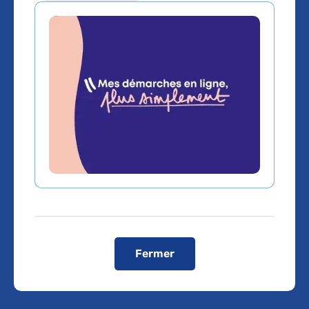
Huit
professionnels
paramédicaux
distingués par
l’AP-HP pour leurs
publications
Fermer