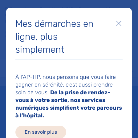
Faites un don à la Fondation de l'AP-HP pour soutenir la
recherche, l'innovation et la qualité de vie à l'hôpital pour les
Mes démarches en
patients et les soignants !
Fermer
ligne, plus
Je fais un don
simplement
MON AP-HP
FAIRE UN DON
NOS HÔPITAUX
Menu
Aff
À l’AP-HP, nous pensons que vous faire
Accueil
Espace médias
Liste des ressources de presse
Huit professionnels paramédic
gagner en sérénité, c’est aussi prendre
soin de vous.
De la prise de rendez-
Mis à jour le 07/04/2023
vous à votre sortie, nos services
numériques simplifient votre parcours
Imprimer
à l’hôpital.
Partager :
En savoir plus