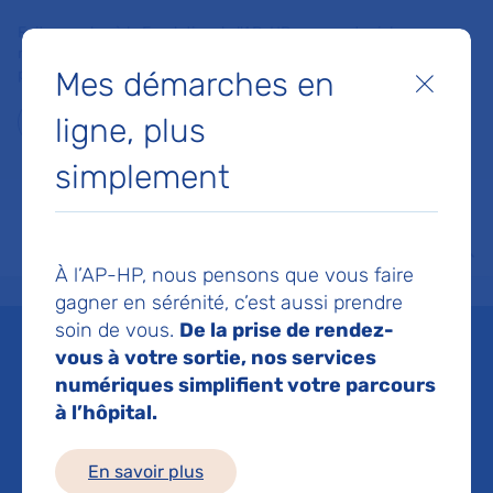
Faites un don à la Fondation de l'AP-HP pour soutenir la
recherche, l'innovation et la qualité de vie à l'hôpital pour les
Mes démarches en
patients et les soignants !
Fermer
ligne, plus
Je fais un don
simplement
MON AP-HP
FAIRE UN DON
NOS HÔPITAUX
Menu
Aff
À l’AP-HP, nous pensons que vous faire
Accueil
Espace médias
Liste des ressources de presse
Innovation thérapeutique et c
gagner en sérénité, c’est aussi prendre
soin de vous.
De la prise de rendez-
Mis à jour le 02/12/2021
vous à votre sortie, nos services
numériques simplifient votre parcours
Imprimer
à l’hôpital.
Partager :
En savoir plus