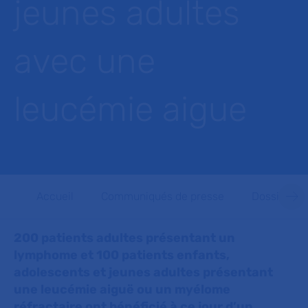
jeunes adultes
avec une
leucémie aigue
Accueil
Communiqués de presse
Dossiers d
200 patients adultes présentant un
lymphome et 100 patients enfants,
adolescents et jeunes adultes présentant
une leucémie aiguë ou un myélome
réfractaire ont bénéficié à ce jour d’un