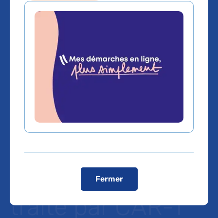
Innovation
thérapeutique et
cancer à l’AP-HP :
les hôpitaux
Saint-Louis et
Robert-Debré ont
Fermer
traité par CAR-T