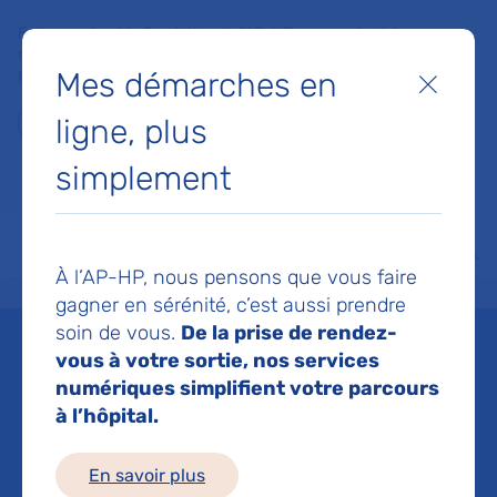
Faites un don à la Fondation de l'AP-HP pour soutenir la
recherche, l'innovation et la qualité de vie à l'hôpital pour les
Mes démarches en
patients et les soignants !
Fermer
ligne, plus
Je fais un don
simplement
MON AP-HP
FAIRE UN DON
NOS HÔPITAUX
Menu
Aff
À l’AP-HP, nous pensons que vous faire
Accueil
Espace médias
Liste des ressources de presse
Le nouveau site web de la Pla
gagner en sérénité, c’est aussi prendre
soin de vous.
De la prise de rendez-
Mis à jour le 19/01/2023
vous à votre sortie, nos services
numériques simplifient votre parcours
Imprimer
à l’hôpital.
Partager :
En savoir plus