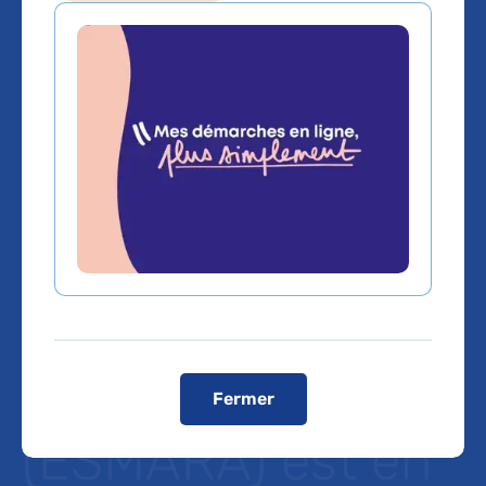
Le nouveau site
web de la
Plateforme
d’Expertise
Maladies Rares
Grand Paris Est
Fermer
(ESMARA) est en