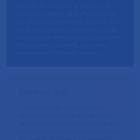
patients. On suit aussi le parcours de
patients en attente de greffe du foie, et
l’on découvre comment la lecture à voix
haute peut devenir un véritable outil de
soin et de lien entre soignants et soignés.
Cinq regards, cinq récits, pour mieux
comprendre l’hôpital de l’intérieur.
Faire un don
La Fondation de l’AP-HP est une
fondation hospitalière qui agit en lien
direct avec les équipes de l’AP-HP, son
unique fondateur. Un modèle innovant
qui permet de soutenir l’organisation