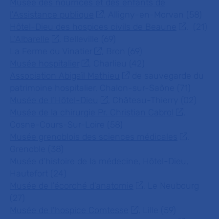
Musée des nourrices et des enfants de
l'Assistance publique
, Alligny-en-Morvan (58)
Hôtel-Dieu des hospices civils de Beaune
, (21)
L’Albarelle
, Belleville (69)
La Ferme du Vinatier
, Bron (69)
Musée hospitalier
, Charlieu (42)
Association Abigaïl Mathieu
de sauvegarde du
patrimoine hospitalier, Chalon-sur-Saône (71)
Musée de l’Hôtel-Dieu
, Château-Thierry (02)
Musée de la chirurgie Pr. Christian Cabrol
,
Cosne-Cours-Sur-Loire (58)
Musée grenoblois des sciences médicales
,
Grenoble (38)
Musée d'histoire de la médecine, Hôtel-Dieu,
Hautefort (24)
Musée de l'écorché d'anatomie
, Le Neubourg
(27)
Musée de l'hospice Comtesse
, Lille (59)