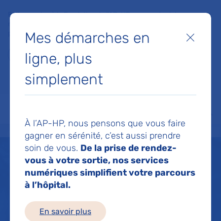
Faites un don à la Fondation de l'AP-HP pour soutenir la
recherche, l'innovation et la qualité de vie à l'hôpital pour les
Mes démarches en
patients et les soignants !
Fermer
ligne, plus
Je fais un don
simplement
MON AP-HP
FAIRE UN DON
NOS HÔPITAUX
Menu
Aff
À l’AP-HP, nous pensons que vous faire
Accueil
Musée de l'AP-HP
Recherches et ressources
gagner en sérénité, c’est aussi prendre
soin de vous.
De la prise de rendez-
vous à votre sortie, nos services
Musée de l'AP-HP
numériques simplifient votre parcours
à l’hôpital.
Recherches et
En savoir plus