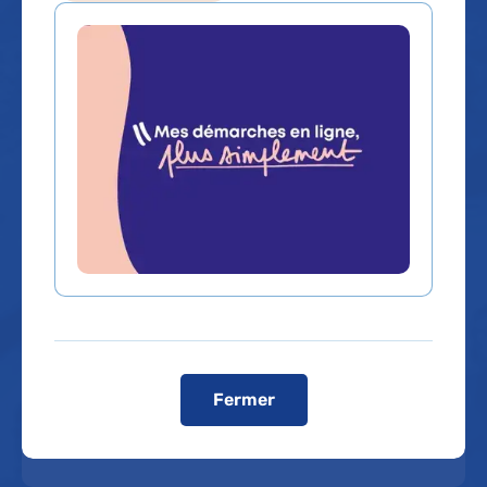
ressources
Adresse
Hôpital Bicêtre
- Bâtiment Mathieu-Jaboulay, porte 36 -
78 avenue du Général Leclerc, 94 270 Le
Kremlin-Bicêtre |
Plan d'accès
Une question ?
contact.musee@aphp.fr
Fermer
01 40 27 50 05