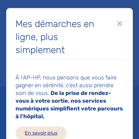
Faites un don à la Fondation de l'AP-HP pour soutenir la
recherche, l'innovation et la qualité de vie à l'hôpital pour les
Mes démarches en
patients et les soignants !
Fermer
ligne, plus
Je fais un don
simplement
MON AP-HP
FAIRE UN DON
NOS HÔPITAUX
Menu
Aff
À l’AP-HP, nous pensons que vous faire
Accueil
Liste des actualités
Troubles neurologiques fonctionnels : de nouveaux atelier
gagner en sérénité, c’est aussi prendre
Mis à jour le 19/05/2026
Partager :
soin de vous.
De la prise de rendez-
vous à votre sortie, nos services
Troubles neurologiques
numériques simplifient votre parcours
à l’hôpital.
fonctionnels : de
En savoir plus
nouveaux ateliers