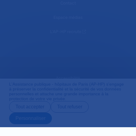
Contact
Espace médias
L'AP-HP recrute
Accessibilité
L'Assistance publique - hôpitaux de Paris (AP-HP) s'engage
à préserver la confidentialité et la sécurité de vos données
personnelles et attache une grande importance à la
protection de votre vie privée.
Mentions légales
Tout accepter
Tout refuser
Personnaliser
Plan du site
Prendre rendez-
Contact
Payer en ligne
Préparer son
vous en ligne
admission