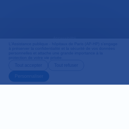
Accessibilité
L'Assistance publique - hôpitaux de Paris (AP-HP) s'engage
à préserver la confidentialité et la sécurité de vos données
personnelles et attache une grande importance à la
protection de votre vie privée.
Mentions légales
Tout accepter
Tout refuser
Personnaliser
Plan du site
Prendre rendez-
Contact
Payer en ligne
Préparer son
vous en ligne
admission
Protection des données personnelles