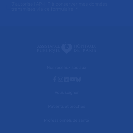
J'autorise l'AP-HP à conserver mes données
transmises via ce formulaire.
*
Nos réseaux sociaux
Facebook
Instagram
Linkedin
Youtube
Bluesky
Vous soigner
Patients et proches
Professionnels de santé