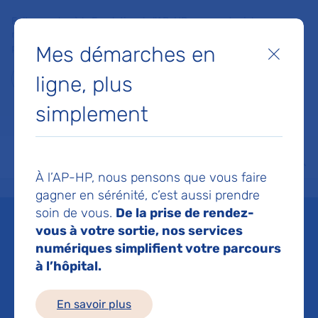
Faites un don à la Fondation de l'AP-HP pour soutenir la
recherche, l'innovation et la qualité de vie à l'hôpital pour les
Mes démarches en
patients et les soignants !
Fermer
ligne, plus
Je fais un don
simplement
MON AP-HP
FAIRE UN DON
NOS HÔPITAUX
Menu
Aff
À l’AP-HP, nous pensons que vous faire
Accueil
Chaire de philosophie à l'Hôtel-Dieu
gagner en sérénité, c’est aussi prendre
soin de vous.
De la prise de rendez-
Chaire de philosophie à
vous à votre sortie, nos services
numériques simplifient votre parcours
l'Hôtel-Dieu
à l’hôpital.
Mis à jour le 02/07/2026
En savoir plus