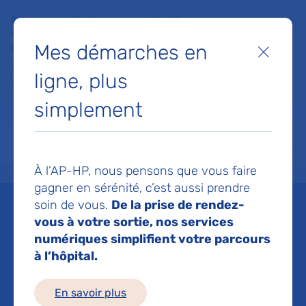
Faites un don à la Fondation de l'AP-HP pour soutenir la
recherche, l'innovation et la qualité de vie à l'hôpital pour les
Mes démarches en
patients et les soignants !
Fermer
ligne, plus
Je fais un don
simplement
MON AP-HP
FAIRE UN DON
NOS HÔPITAUX
Menu
Aff
À l’AP-HP, nous pensons que vous faire
Accueil
Registre des essais cliniques
gagner en sérénité, c’est aussi prendre
soin de vous.
De la prise de rendez-
Registre des essais
vous à votre sortie, nos services
numériques simplifient votre parcours
cliniques
à l’hôpital.
En savoir plus
Explorez le registre des essais cliniques