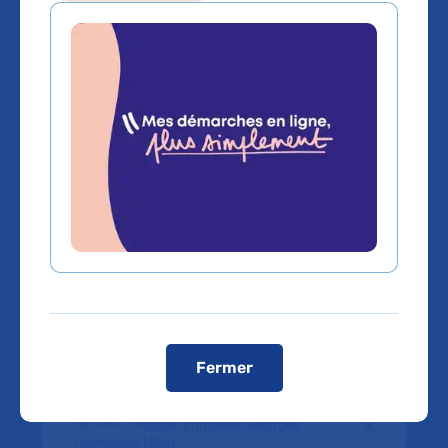
de l’AP-HP.
Utilisez le moteur de recherche textuel, ainsi
que les filtres pour identifier les essais qui
pourraient vous intéresser.
Participer à un essai clinique, c’est être
acteur des avancées médicales de demain.
Recherche
Filtres
Sélectionner une thématique
Fermer
Sélectionner un établissement
×
AP-HP - Hôpital Europeen Georges
Pompidou (496)