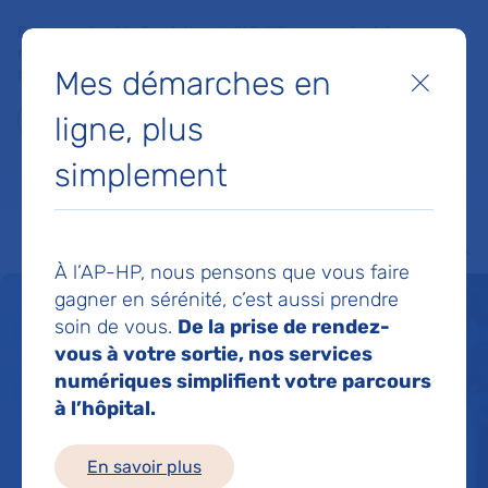
Faites un don à la Fondation de l'AP-HP pour soutenir la
recherche, l'innovation et la qualité de vie à l'hôpital pour les
Mes démarches en
patients et les soignants !
Fermer
ligne, plus
Je fais un don
simplement
MON AP-HP
FAIRE UN DON
NOS HÔPITAUX
Menu
Aff
À l’AP-HP, nous pensons que vous faire
gagner en sérénité, c’est aussi prendre
Un service de santé
soin de vous.
De la prise de rendez-
vous à votre sortie, nos services
pour tous 24h/24
numériques simplifient votre parcours
à l’hôpital.
En savoir plus