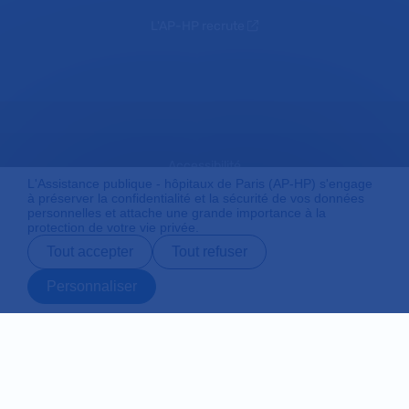
L'AP-HP recrute
Accessibilité
L'Assistance publique - hôpitaux de Paris (AP-HP) s'engage
à préserver la confidentialité et la sécurité de vos données
personnelles et attache une grande importance à la
protection de votre vie privée.
Mentions légales
Tout accepter
Tout refuser
Personnaliser
Plan du site
Prendre rendez-
Contact
Payer en ligne
Préparer son
vous en ligne
admission
Protection des données personnelles