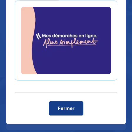
Que recherchez-vous ?
Un service, un médecin, une
Un contenu, une
spécialité...
information
Rechercher un service, un médecin, une spécialité...
Dans quel hôpital ?
Fermer