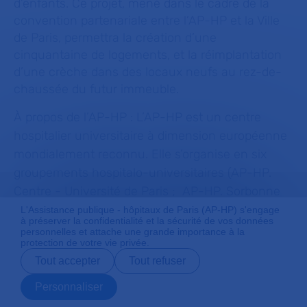
d’enfants. Ce projet, mené dans le cadre de la
convention partenariale entre l’AP-HP et la Ville
de Paris, permettra la création d’une
cinquantaine de logements, et la réimplantation
d’une crèche dans des locaux neufs au rez-de-
chaussée du futur immeuble.
À propos de l’AP-HP :
L’AP-HP est un centre
hospitalier universitaire à dimension européenne
mondialement reconnu. Elle s’organise en six
groupements hospitalo-universitaires (AP-HP.
Centre - Université de Paris ; AP-HP. Sorbonne
Université ; AP-HP. Nord - Université de Paris ;
L'Assistance publique - hôpitaux de Paris (AP-HP) s'engage
à préserver la confidentialité et la sécurité de vos données
AP-HP. Université Paris Saclay ; AP-HP. Hôpitaux
personnelles et attache une grande importance à la
protection de votre vie privée.
Universitaires Henri Mondor et AP-HP. Hôpitaux
Tout accepter
Tout refuser
Universitaires Paris Seine-Saint-Denis) et
s’articule autour de cinq universités franciliennes.
Personnaliser
Prendre rendez-
Contact
Payer en ligne
Préparer son
vous en ligne
admission
Ses 39 hôpitaux accueillent chaque année 8,3