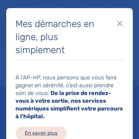
Faites un don à la Fondation de l'AP-HP pour soutenir la
recherche, l'innovation et la qualité de vie à l'hôpital pour les
Mes démarches en
patients et les soignants !
Fermer
ligne, plus
Je fais un don
simplement
MON AP-HP
FAIRE UN DON
NOS HÔPITAUX
Menu
Aff
À l’AP-HP, nous pensons que vous faire
Accueil
Espace médias
Liste des ressources de presse
Conseil de surveillance du 18 
gagner en sérénité, c’est aussi prendre
soin de vous.
De la prise de rendez-
Mis à jour le 23/10/2019
vous à votre sortie, nos services
numériques simplifient votre parcours
Imprimer
à l’hôpital.
Partager :
En savoir plus